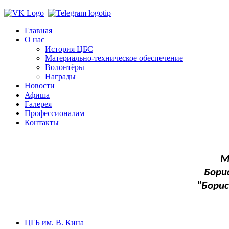
Главная
О нас
История ЦБС
Материально-техническое обеспечение
Волонтёры
Награды
Новости
Афиша
Галерея
Профессионалам
Контакты
М
Бори
"Бори
ЦГБ им. В. Кина