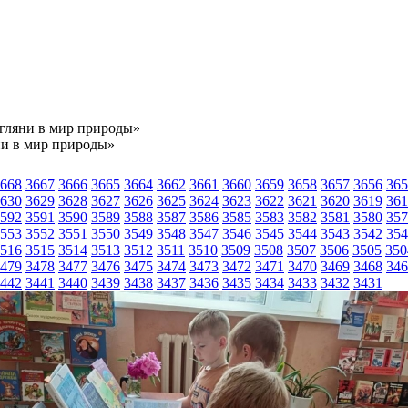
агляни в мир природы»
ни в мир природы»
668
3667
3666
3665
3664
3662
3661
3660
3659
3658
3657
3656
365
630
3629
3628
3627
3626
3625
3624
3623
3622
3621
3620
3619
361
592
3591
3590
3589
3588
3587
3586
3585
3583
3582
3581
3580
357
553
3552
3551
3550
3549
3548
3547
3546
3545
3544
3543
3542
354
516
3515
3514
3513
3512
3511
3510
3509
3508
3507
3506
3505
350
479
3478
3477
3476
3475
3474
3473
3472
3471
3470
3469
3468
346
442
3441
3440
3439
3438
3437
3436
3435
3434
3433
3432
3431