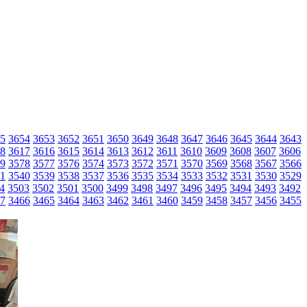
5
3654
3653
3652
3651
3650
3649
3648
3647
3646
3645
3644
3643
8
3617
3616
3615
3614
3613
3612
3611
3610
3609
3608
3607
3606
9
3578
3577
3576
3574
3573
3572
3571
3570
3569
3568
3567
3566
1
3540
3539
3538
3537
3536
3535
3534
3533
3532
3531
3530
3529
4
3503
3502
3501
3500
3499
3498
3497
3496
3495
3494
3493
3492
7
3466
3465
3464
3463
3462
3461
3460
3459
3458
3457
3456
3455