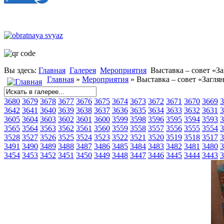
Вы здесь:
Главная
Галерея
Мероприятия
Выставка – совет «З
Главная
»
Мероприятия
» Выставка – совет «Загля
3680
3679
3678
3677
3676
3675
3674
3673
3672
3671
3670
3669
3
3642
3641
3640
3639
3638
3637
3636
3635
3634
3633
3632
3631
3
3605
3604
3603
3602
3601
3600
3599
3598
3596
3595
3594
3593
3
3565
3564
3563
3562
3561
3560
3559
3558
3557
3556
3555
3554
3
3528
3527
3526
3525
3524
3523
3522
3521
3520
3519
3518
3517
3
3491
3490
3489
3488
3487
3486
3485
3484
3483
3482
3481
3480
3
3454
3453
3452
3451
3450
3449
3448
3447
3446
3445
3444
3443
3