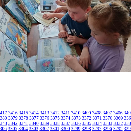
417
3416
3415
3414
3413
3412
3411
3410
3409
3408
3407
3406
340
380
3379
3378
3377
3376
3375
3374
3373
3372
3371
3370
3369
336
343
3342
3341
3340
3339
3338
3337
3336
3335
3334
3333
3332
333
306
3305
3304
3303
3302
3301
3300
3299
3298
3297
3296
3295
329