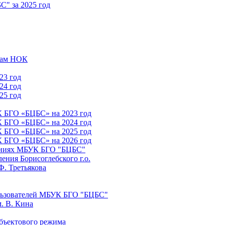
" за 2025 год
атам НОК
23 год
24 год
25 год
К БГО «БЦБС» на 2023 год
К БГО «БЦБС» на 2024 год
К БГО «БЦБС» на 2025 год
К БГО «БЦБС» на 2026 год
лениях МБУК БГО "БЦБС"
ния Борисоглебского г.о.
Ф. Третьякова
льзователей МБУК БГО "БЦБС"
. В. Кина
бъектового режима