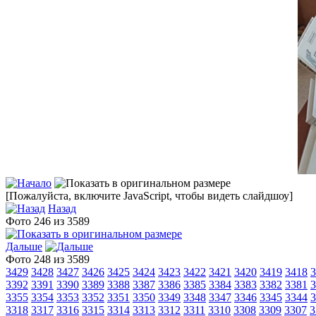
[Пожалуйста, включите JavaScript, чтобы видеть слайдшоу]
Назад
Фото 246 из 3589
Дальше
Фото 248 из 3589
3429
3428
3427
3426
3425
3424
3423
3422
3421
3420
3419
3418
3
3392
3391
3390
3389
3388
3387
3386
3385
3384
3383
3382
3381
3
3355
3354
3353
3352
3351
3350
3349
3348
3347
3346
3345
3344
3
3318
3317
3316
3315
3314
3313
3312
3311
3310
3308
3309
3307
3