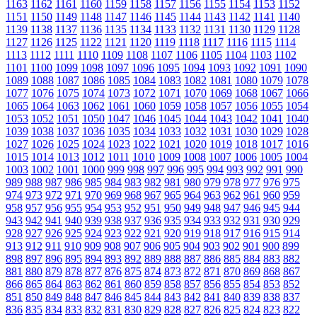
1163
1162
1161
1160
1159
1158
1157
1156
1155
1154
1153
1152
1151
1150
1149
1148
1147
1146
1145
1144
1143
1142
1141
1140
1139
1138
1137
1136
1135
1134
1133
1132
1131
1130
1129
1128
1127
1126
1125
1122
1121
1120
1119
1118
1117
1116
1115
1114
1113
1112
1111
1110
1109
1108
1107
1106
1105
1104
1103
1102
1101
1100
1099
1098
1097
1096
1095
1094
1093
1092
1091
1090
1089
1088
1087
1086
1085
1084
1083
1082
1081
1080
1079
1078
1077
1076
1075
1074
1073
1072
1071
1070
1069
1068
1067
1066
1065
1064
1063
1062
1061
1060
1059
1058
1057
1056
1055
1054
1053
1052
1051
1050
1047
1046
1045
1044
1043
1042
1041
1040
1039
1038
1037
1036
1035
1034
1033
1032
1031
1030
1029
1028
1027
1026
1025
1024
1023
1022
1021
1020
1019
1018
1017
1016
1015
1014
1013
1012
1011
1010
1009
1008
1007
1006
1005
1004
1003
1002
1001
1000
999
998
997
996
995
994
993
992
991
990
989
988
987
986
985
984
983
982
981
980
979
978
977
976
975
974
973
972
971
970
969
968
967
965
964
963
962
961
960
959
958
957
956
955
954
953
952
951
950
949
948
947
946
945
944
943
942
941
940
939
938
937
936
935
934
933
932
931
930
929
928
927
926
925
924
923
922
921
920
919
918
917
916
915
914
913
912
911
910
909
908
907
906
905
904
903
902
901
900
899
898
897
896
895
894
893
892
889
888
887
886
885
884
883
882
881
880
879
878
877
876
875
874
873
872
871
870
869
868
867
866
865
864
863
862
861
860
859
858
857
856
855
854
853
852
851
850
849
848
847
846
845
844
843
842
841
840
839
838
837
836
835
834
833
832
831
830
829
828
827
826
825
824
823
822