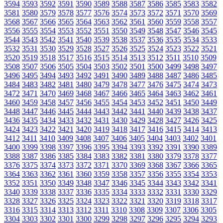
3594
3593
3592
3591
3590
3589
3588
3587
3586
3585
3583
3582
3581
3580
3579
3578
3577
3576
3574
3573
3572
3571
3570
3569
3568
3567
3566
3565
3564
3563
3562
3561
3560
3559
3558
3557
3556
3555
3554
3553
3552
3551
3550
3549
3548
3547
3546
3545
3544
3543
3542
3541
3540
3539
3538
3537
3536
3535
3534
3533
3532
3531
3530
3529
3528
3527
3526
3525
3524
3523
3522
3521
3520
3519
3518
3517
3516
3515
3514
3513
3512
3511
3510
3509
3508
3507
3506
3505
3504
3503
3502
3501
3500
3499
3498
3497
3496
3495
3494
3493
3492
3491
3490
3489
3488
3487
3486
3485
3484
3483
3482
3481
3480
3479
3478
3477
3476
3475
3474
3473
3472
3471
3470
3469
3468
3467
3466
3465
3464
3463
3462
3461
3460
3459
3458
3457
3456
3455
3454
3453
3452
3451
3450
3449
3448
3447
3446
3445
3444
3443
3442
3441
3440
3439
3438
3437
3436
3435
3434
3433
3432
3431
3430
3429
3428
3427
3426
3425
3424
3423
3422
3421
3420
3419
3418
3417
3416
3415
3414
3413
3412
3411
3410
3409
3408
3407
3406
3405
3404
3403
3402
3401
3400
3399
3398
3397
3396
3395
3394
3393
3392
3391
3390
3389
3388
3387
3386
3385
3384
3383
3382
3381
3380
3379
3378
3377
3376
3375
3374
3373
3372
3371
3370
3369
3368
3367
3366
3365
3364
3363
3362
3361
3360
3359
3358
3357
3356
3355
3354
3353
3352
3351
3350
3349
3348
3347
3346
3345
3344
3343
3342
3341
3340
3339
3338
3337
3336
3335
3334
3333
3332
3331
3330
3329
3328
3327
3326
3325
3324
3323
3322
3321
3320
3319
3318
3317
3316
3315
3314
3313
3312
3311
3310
3308
3309
3307
3306
3305
3304
3303
3302
3301
3300
3299
3298
3297
3296
3295
3294
3293