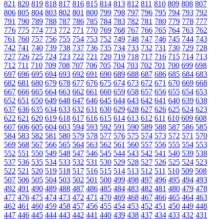
821
820
819
818
817
816
815
814
813
812
811
810
809
808
807
806
805
804
803
802
801
800
799
798
797
796
795
794
793
792
791
790
789
788
787
786
785
784
783
782
781
780
779
778
777
776
775
774
773
772
771
770
769
768
767
766
765
764
763
762
761
760
757
756
755
754
753
752
749
748
747
746
745
744
743
742
741
740
739
738
737
736
735
734
733
732
731
730
729
728
727
726
725
724
723
722
721
720
719
718
717
716
715
714
713
712
711
710
709
708
707
706
705
704
703
702
701
700
699
698
697
696
695
694
693
692
691
690
689
688
687
686
685
684
683
682
681
680
679
678
677
676
675
674
673
672
671
670
669
668
667
666
665
664
663
662
661
660
659
658
657
656
655
654
653
652
651
650
649
648
647
646
645
644
643
642
641
640
639
638
637
636
635
634
633
632
631
630
629
628
627
626
625
624
623
622
621
620
619
618
617
616
615
614
613
612
611
610
609
608
607
606
605
604
603
594
593
592
591
590
589
588
587
586
585
584
583
582
581
580
579
578
577
576
575
574
573
572
571
570
569
568
567
566
565
564
563
562
561
560
557
556
555
554
553
552
551
550
549
548
547
546
545
544
543
542
541
540
539
538
537
536
535
534
533
532
531
530
529
528
527
526
525
524
523
522
521
520
519
518
517
516
515
514
513
512
511
510
509
508
507
506
505
504
503
502
501
500
499
498
497
496
495
494
493
492
491
490
489
488
487
486
485
484
483
482
481
480
479
478
477
476
475
474
473
472
471
470
469
468
467
466
465
464
463
462
461
460
459
458
457
456
455
454
453
452
451
450
449
448
447
446
445
444
443
442
441
440
439
438
437
434
433
432
431