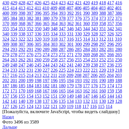
430
429
428
427
426
425
424
423
422
421
420
419
418
417
416
415
414
413
412
411
410
409
408
407
406
405
404
403
402
401
400
399
398
397
396
395
394
393
392
391
390
389
388
387
386
385
384
383
382
381
380
379
378
377
376
375
374
373
372
371
370
369
368
367
366
365
364
363
362
361
360
359
358
357
356
355
354
353
352
350
349
348
347
346
345
344
343
351
342
341
340
339
338
337
336
335
334
333
331
330
329
328
327
326
325
324
323
322
321
320
319
318
317
316
315
314
313
312
311
310
309
308
307
306
305
304
303
302
301
300
299
298
297
296
295
294
293
292
291
290
289
288
287
286
285
284
283
282
281
280
279
278
277
276
275
274
273
272
271
270
269
268
267
266
265
264
263
262
261
260
259
258
257
256
255
254
253
252
251
250
249
248
247
246
245
244
243
242
241
240
239
238
237
236
235
234
233
232
231
230
227
226
225
224
223
222
221
220
219
218
217
216
215
214
213
212
211
210
209
208
207
206
205
204
203
202
201
200
199
198
197
196
195
194
193
192
191
190
189
188
187
186
185
184
183
182
181
180
179
178
177
176
175
174
173
172
171
170
169
168
167
166
165
164
163
162
161
160
159
158
157
156
155
154
153
152
151
150
149
148
147
146
145
144
143
142
141
140
139
138
137
136
135
134
133
132
131
130
129
128
127
126
125
124
123
122
121
120
119
118
117
116
115
114
[Пожалуйста, включите JavaScript, чтобы видеть слайдшоу]
Назад
Фото 3496 из 3589
Дальше