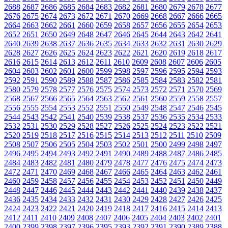
2688
2687
2686
2685
2684
2683
2682
2681
2680
2679
2678
2677
2676
2675
2674
2673
2672
2671
2670
2669
2668
2667
2666
2665
2664
2663
2662
2661
2660
2659
2658
2657
2656
2655
2654
2653
2652
2651
2650
2649
2648
2647
2646
2645
2644
2643
2642
2641
2640
2639
2638
2637
2636
2635
2634
2633
2632
2631
2630
2629
2628
2627
2626
2625
2624
2623
2622
2621
2620
2619
2618
2617
2616
2615
2614
2613
2612
2611
2610
2609
2608
2607
2606
2605
2604
2603
2602
2601
2600
2599
2598
2597
2596
2595
2594
2593
2592
2591
2590
2589
2588
2587
2586
2585
2584
2583
2582
2581
2580
2579
2578
2577
2576
2575
2574
2573
2572
2571
2570
2569
2568
2567
2566
2565
2564
2563
2562
2561
2560
2559
2558
2557
2556
2555
2554
2553
2552
2551
2550
2549
2548
2547
2546
2545
2544
2543
2542
2541
2540
2539
2538
2537
2536
2535
2534
2533
2532
2531
2530
2529
2528
2527
2526
2525
2524
2523
2522
2521
2520
2519
2518
2517
2516
2515
2514
2513
2512
2511
2510
2509
2508
2507
2506
2505
2504
2503
2502
2501
2500
2499
2498
2497
2496
2495
2494
2493
2492
2491
2490
2489
2488
2487
2486
2485
2484
2483
2482
2481
2480
2479
2478
2477
2476
2475
2474
2473
2472
2471
2470
2469
2468
2467
2466
2465
2464
2463
2462
2461
2460
2459
2458
2457
2456
2455
2454
2453
2452
2451
2450
2449
2448
2447
2446
2445
2444
2443
2442
2441
2440
2439
2438
2437
2436
2435
2434
2433
2432
2431
2430
2429
2428
2427
2426
2425
2424
2423
2422
2421
2420
2419
2418
2417
2416
2415
2414
2413
2412
2411
2410
2409
2408
2407
2406
2405
2404
2403
2402
2401
2400
2399
2398
2397
2396
2395
2393
2392
2391
2390
2389
2388