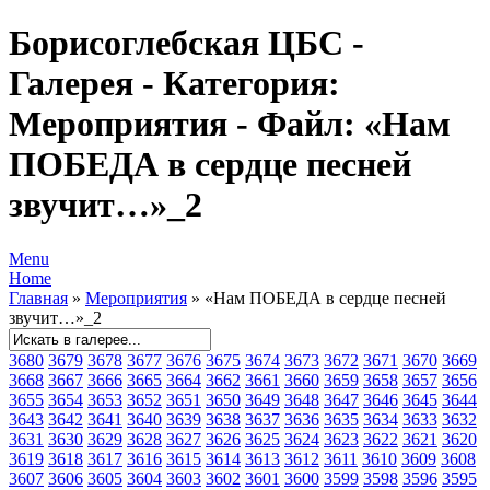
Борисоглебская ЦБС -
Галерея - Категория:
Мероприятия - Файл: «Нам
ПОБЕДА в сердце песней
звучит…»_2
Menu
Home
Главная
»
Мероприятия
» «Нам ПОБЕДА в сердце песней
звучит…»_2
3680
3679
3678
3677
3676
3675
3674
3673
3672
3671
3670
3669
3668
3667
3666
3665
3664
3662
3661
3660
3659
3658
3657
3656
3655
3654
3653
3652
3651
3650
3649
3648
3647
3646
3645
3644
3643
3642
3641
3640
3639
3638
3637
3636
3635
3634
3633
3632
3631
3630
3629
3628
3627
3626
3625
3624
3623
3622
3621
3620
3619
3618
3617
3616
3615
3614
3613
3612
3611
3610
3609
3608
3607
3606
3605
3604
3603
3602
3601
3600
3599
3598
3596
3595