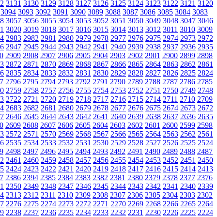
2
3131
3130
3129
3128
3127
3126
3125
3124
3123
3122
3121
3120
3094
3093
3092
3091
3090
3089
3088
3087
3086
3085
3084
3083
8
3057
3056
3055
3054
3053
3052
3051
3050
3049
3048
3047
3046
1
3020
3019
3018
3017
3016
3015
3014
3013
3012
3011
3010
3009
4
2983
2982
2981
2980
2979
2978
2977
2976
2975
2974
2973
2972
6
2947
2945
2944
2943
2942
2941
2940
2939
2938
2937
2936
2935
0
2909
2908
2907
2906
2905
2904
2903
2902
2901
2900
2899
2898
3
2872
2871
2870
2869
2868
2867
2866
2865
2864
2863
2862
2861
6
2835
2834
2833
2832
2831
2830
2829
2828
2827
2826
2825
2824
7
2796
2795
2794
2793
2792
2791
2790
2789
2788
2787
2786
2785
0
2759
2758
2757
2756
2755
2754
2753
2752
2751
2750
2749
2748
3
2722
2721
2720
2719
2718
2717
2716
2715
2714
2711
2710
2709
4
2683
2682
2681
2680
2679
2678
2677
2676
2675
2674
2673
2672
7
2646
2645
2644
2643
2642
2641
2640
2639
2638
2637
2636
2635
0
2609
2608
2607
2606
2605
2604
2603
2602
2601
2600
2599
2598
3
2572
2571
2570
2569
2568
2567
2566
2565
2564
2563
2562
2561
6
2535
2534
2533
2532
2531
2530
2529
2528
2527
2526
2525
2524
9
2498
2497
2496
2495
2494
2493
2492
2491
2490
2489
2488
2487
2
2461
2460
2459
2458
2457
2456
2455
2454
2453
2452
2451
2450
5
2424
2423
2422
2421
2420
2419
2418
2417
2416
2415
2414
2413
7
2386
2394
2385
2384
2383
2382
2381
2380
2379
2378
2377
2376
1
2350
2349
2348
2347
2346
2345
2344
2343
2342
2341
2340
2339
4
2313
2312
2311
2310
2309
2308
2307
2306
2305
2304
2303
2302
7
2276
2275
2274
2273
2272
2271
2270
2269
2268
2266
2265
2264
9
2238
2237
2236
2235
2234
2233
2232
2231
2230
2226
2225
2224