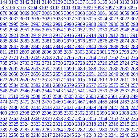
144
3143
3142
3141
3140
3139
3138
3137
3136
3135
3134
3133
313
08
3106
3105
3104
3103
3102
3101
3100
3099
3098
3097
3096
3095
070
3068
3069
3067
3066
3065
3064
3063
3062
3061
3060
3059
305
033
3032
3031
3030
3029
3028
3027
3026
3025
3024
3023
3022
302
996
2995
2994
2993
2992
2991
2990
2989
2988
2987
2986
2985
298
959
2958
2957
2956
2955
2954
2953
2952
2951
2950
2949
2948
294
922
2921
2920
2919
2918
2917
2916
2915
2914
2913
2912
2911
291
885
2884
2883
2882
2881
2880
2879
2878
2877
2876
2875
2874
287
848
2847
2846
2845
2844
2843
2842
2841
2840
2839
2838
2837
283
811
2810
2809
2808
2806
2805
2804
2803
2802
2801
2799
2798
279
772
2771
2770
2769
2768
2767
2766
2765
2764
2763
2762
2761
276
735
2734
2733
2732
2731
2730
2729
2728
2727
2726
2725
2724
272
696
2695
2694
2693
2692
2691
2690
2689
2688
2687
2686
2685
268
659
2658
2657
2656
2655
2654
2653
2652
2651
2650
2649
2648
264
622
2621
2620
2619
2618
2617
2616
2615
2614
2613
2612
2611
261
585
2584
2583
2582
2581
2580
2579
2578
2577
2576
2575
2574
257
548
2547
2546
2545
2544
2543
2542
2541
2540
2539
2538
2537
253
511
2510
2509
2508
2507
2506
2505
2504
2503
2502
2501
2500
249
474
2473
2472
2471
2470
2469
2468
2467
2466
2465
2464
2463
246
437
2436
2435
2434
2433
2432
2431
2430
2429
2428
2427
2426
242
400
2399
2398
2397
2396
2395
2393
2392
2391
2390
2389
2388
238
363
2362
2361
2360
2359
2358
2357
2356
2355
2354
2353
2352
235
326
2325
2324
2323
2322
2321
2320
2319
2318
2317
2316
2315
231
289
2288
2287
2286
2285
2284
2283
2282
2281
2280
2279
2278
227
251
2250
2249
2248
2247
2246
2245
2244
2243
2242
2241
2240
223