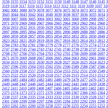
3156
3155
3154
3153
3152
3151
3150
3149
3148
3147
3146
3145
3
3119
3118
3117
3116
3115
3114
3113
3112
3111
3110
3109
3107
31
3082
3081
3080
3079
3078
3077
3076
3075
3074
3073
3072
3071
3
3045
3044
3043
3042
3041
3040
3039
3038
3037
3036
3035
3034
3
3008
3007
3006
3005
3004
3003
3002
3001
3000
2999
2998
2997
2
2971
2970
2969
2968
2967
2966
2965
2964
2963
2962
2961
2960
2
2934
2933
2932
2931
2930
2929
2928
2927
2926
2925
2924
2923
2
2897
2896
2895
2894
2893
2892
2891
2890
2889
2888
2887
2886
2
2860
2859
2858
2857
2856
2855
2854
2853
2852
2851
2850
2849
2
2823
2822
2821
2820
2819
2818
2817
2816
2815
2814
2813
2812
2
2784
2783
2782
2781
2780
2779
2778
2777
2776
2775
2774
2773
2
2747
2746
2745
2744
2743
2742
2741
2740
2739
2738
2737
2736
2
2708
2707
2706
2705
2704
2703
2702
2701
2700
2699
2698
2697
2
2671
2670
2669
2668
2667
2666
2665
2664
2663
2662
2661
2660
2
2634
2633
2632
2631
2630
2629
2628
2627
2626
2625
2624
2623
2
2597
2596
2595
2594
2593
2592
2591
2590
2589
2588
2587
2586
2
2560
2559
2558
2557
2556
2555
2554
2553
2552
2551
2550
2549
2
2523
2522
2521
2520
2519
2518
2517
2516
2515
2514
2513
2512
2
2486
2485
2484
2483
2482
2481
2480
2479
2478
2477
2476
2475
2
2449
2448
2447
2446
2445
2444
2443
2442
2441
2440
2439
2438
2
2412
2411
2410
2409
2408
2407
2406
2405
2404
2403
2402
2401
2
2375
2374
2373
2372
2371
2370
2369
2368
2367
2366
2365
2364
2
2338
2337
2336
2335
2334
2333
2332
2331
2330
2329
2328
2327
2
2301
2300
2299
2298
2297
2296
2295
2294
2293
2292
2291
2290
2
2263
2262
2261
2260
2259
2258
2257
2256
2255
2254
2253
2252
2