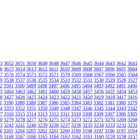
3
3652
3651
3650
3649
3648
3647
3646
3645
3644
3643
3642
3641
6
3615
3614
3613
3612
3611
3610
3609
3608
3607
3606
3605
3604
7
3576
3574
3573
3572
3571
3570
3569
3568
3567
3566
3565
3564
9
3538
3537
3536
3535
3534
3533
3532
3531
3530
3529
3528
3527
2
3501
3500
3499
3498
3497
3496
3495
3494
3493
3492
3491
3490
5
3464
3463
3462
3461
3460
3459
3458
3457
3456
3455
3454
3453
8
3427
3426
3425
3424
3423
3422
3421
3420
3419
3418
3417
3416
1
3390
3389
3388
3387
3386
3385
3384
3383
3382
3381
3380
3379
4
3353
3352
3351
3350
3349
3348
3347
3346
3345
3344
3343
3342
7
3316
3315
3314
3313
3312
3311
3310
3308
3309
3307
3306
3305
0
3279
3278
3277
3276
3275
3274
3273
3272
3271
3270
3269
3268
3
3242
3241
3240
3239
3238
3237
3236
3235
3234
3233
3232
3231
6
3205
3204
3203
3202
3201
3200
3199
3198
3197
3196
3195
3194
9
3168
3167
3166
3165
3164
3163
3162
3161
3160
3159
3158
3157