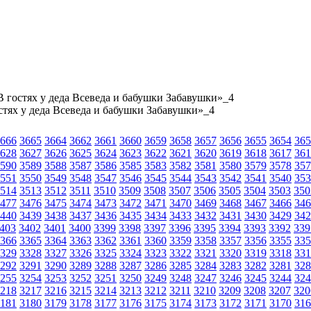
В гостях у деда Всеведа и бабушки Забавушки»_4
стях у деда Всеведа и бабушки Забавушки»_4
666
3665
3664
3662
3661
3660
3659
3658
3657
3656
3655
3654
365
628
3627
3626
3625
3624
3623
3622
3621
3620
3619
3618
3617
361
590
3589
3588
3587
3586
3585
3583
3582
3581
3580
3579
3578
357
551
3550
3549
3548
3547
3546
3545
3544
3543
3542
3541
3540
353
514
3513
3512
3511
3510
3509
3508
3507
3506
3505
3504
3503
350
477
3476
3475
3474
3473
3472
3471
3470
3469
3468
3467
3466
346
440
3439
3438
3437
3436
3435
3434
3433
3432
3431
3430
3429
342
403
3402
3401
3400
3399
3398
3397
3396
3395
3394
3393
3392
339
366
3365
3364
3363
3362
3361
3360
3359
3358
3357
3356
3355
335
329
3328
3327
3326
3325
3324
3323
3322
3321
3320
3319
3318
331
292
3291
3290
3289
3288
3287
3286
3285
3284
3283
3282
3281
328
255
3254
3253
3252
3251
3250
3249
3248
3247
3246
3245
3244
324
218
3217
3216
3215
3214
3213
3212
3211
3210
3209
3208
3207
320
181
3180
3179
3178
3177
3176
3175
3174
3173
3172
3171
3170
316