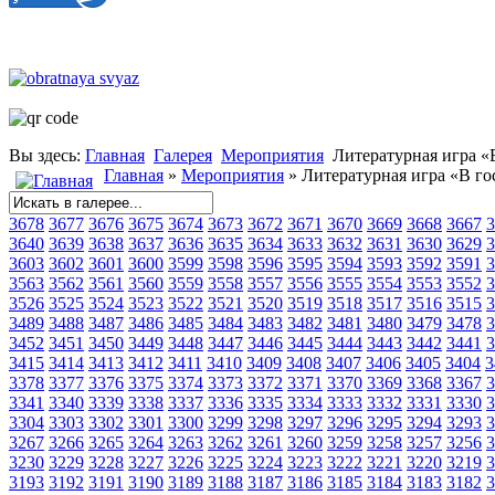
Вы здесь:
Главная
Галерея
Мероприятия
Литературная игра «
Главная
»
Мероприятия
» Литературная игра «В го
3678
3677
3676
3675
3674
3673
3672
3671
3670
3669
3668
3667
3
3640
3639
3638
3637
3636
3635
3634
3633
3632
3631
3630
3629
3
3603
3602
3601
3600
3599
3598
3596
3595
3594
3593
3592
3591
3
3563
3562
3561
3560
3559
3558
3557
3556
3555
3554
3553
3552
3
3526
3525
3524
3523
3522
3521
3520
3519
3518
3517
3516
3515
3
3489
3488
3487
3486
3485
3484
3483
3482
3481
3480
3479
3478
3
3452
3451
3450
3449
3448
3447
3446
3445
3444
3443
3442
3441
3
3415
3414
3413
3412
3411
3410
3409
3408
3407
3406
3405
3404
3
3378
3377
3376
3375
3374
3373
3372
3371
3370
3369
3368
3367
3
3341
3340
3339
3338
3337
3336
3335
3334
3333
3332
3331
3330
3
3304
3303
3302
3301
3300
3299
3298
3297
3296
3295
3294
3293
3
3267
3266
3265
3264
3263
3262
3261
3260
3259
3258
3257
3256
3
3230
3229
3228
3227
3226
3225
3224
3223
3222
3221
3220
3219
3
3193
3192
3191
3190
3189
3188
3187
3186
3185
3184
3183
3182
3