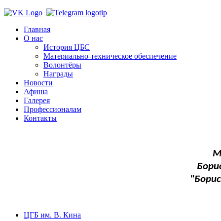
Главная
О нас
История ЦБС
Материально-техническое обеспечение
Волонтёры
Награды
Новости
Афиша
Галерея
Профессионалам
Контакты
М
Бори
"Бори
ЦГБ им. В. Кина