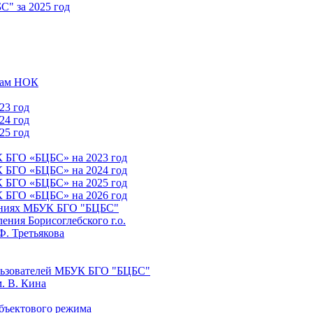
" за 2025 год
атам НОК
23 год
24 год
25 год
К БГО «БЦБС» на 2023 год
К БГО «БЦБС» на 2024 год
К БГО «БЦБС» на 2025 год
К БГО «БЦБС» на 2026 год
лениях МБУК БГО "БЦБС"
ния Борисоглебского г.о.
Ф. Третьякова
льзователей МБУК БГО "БЦБС"
. В. Кина
бъектового режима