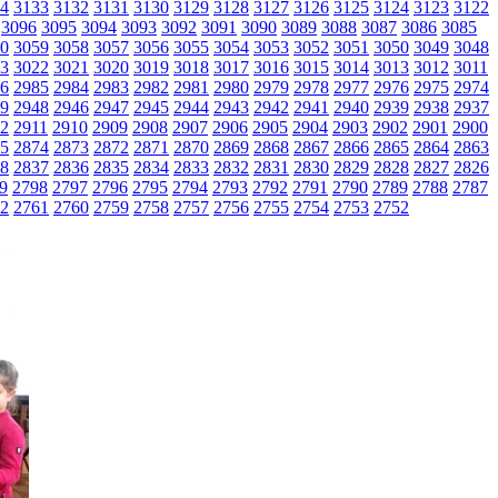
4
3133
3132
3131
3130
3129
3128
3127
3126
3125
3124
3123
3122
3096
3095
3094
3093
3092
3091
3090
3089
3088
3087
3086
3085
0
3059
3058
3057
3056
3055
3054
3053
3052
3051
3050
3049
3048
3
3022
3021
3020
3019
3018
3017
3016
3015
3014
3013
3012
3011
6
2985
2984
2983
2982
2981
2980
2979
2978
2977
2976
2975
2974
9
2948
2946
2947
2945
2944
2943
2942
2941
2940
2939
2938
2937
2
2911
2910
2909
2908
2907
2906
2905
2904
2903
2902
2901
2900
5
2874
2873
2872
2871
2870
2869
2868
2867
2866
2865
2864
2863
8
2837
2836
2835
2834
2833
2832
2831
2830
2829
2828
2827
2826
9
2798
2797
2796
2795
2794
2793
2792
2791
2790
2789
2788
2787
2
2761
2760
2759
2758
2757
2756
2755
2754
2753
2752