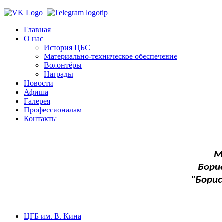
Главная
О нас
История ЦБС
Материально-техническое обеспечение
Волонтёры
Награды
Новости
Афиша
Галерея
Профессионалам
Контакты
М
Бори
"Бори
ЦГБ им. В. Кина