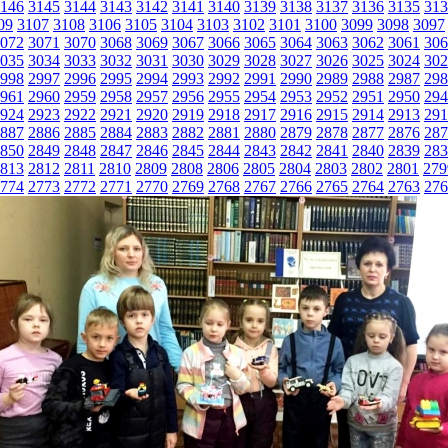
146
3145
3144
3143
3142
3141
3140
3139
3138
3137
3136
3135
313
09
3107
3108
3106
3105
3104
3103
3102
3101
3100
3099
3098
3097
072
3071
3070
3068
3069
3067
3066
3065
3064
3063
3062
3061
306
035
3034
3033
3032
3031
3030
3029
3028
3027
3026
3025
3024
302
998
2997
2996
2995
2994
2993
2992
2991
2990
2989
2988
2987
298
961
2960
2959
2958
2957
2956
2955
2954
2953
2952
2951
2950
294
924
2923
2922
2921
2920
2919
2918
2917
2916
2915
2914
2913
291
887
2886
2885
2884
2883
2882
2881
2880
2879
2878
2877
2876
287
850
2849
2848
2847
2846
2845
2844
2843
2842
2841
2840
2839
283
813
2812
2811
2810
2809
2808
2806
2805
2804
2803
2802
2801
279
774
2773
2772
2771
2770
2769
2768
2767
2766
2765
2764
2763
276