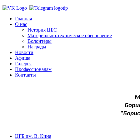
Главная
О нас
История ЦБС
Материально-техническое обеспечение
Волонтёры
Награды
Новости
Афиша
Галерея
Профессионалам
Контакты
М
Бори
"Бори
ЦГБ им. В. Кина