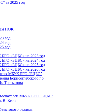
" за 2025 год
атам НОК
23 год
24 год
25 год
К БГО «БЦБС» на 2023 год
К БГО «БЦБС» на 2024 год
К БГО «БЦБС» на 2025 год
К БГО «БЦБС» на 2026 год
лениях МБУК БГО "БЦБС"
ния Борисоглебского г.о.
Ф. Третьякова
льзователей МБУК БГО "БЦБС"
. В. Кина
бъектового режима