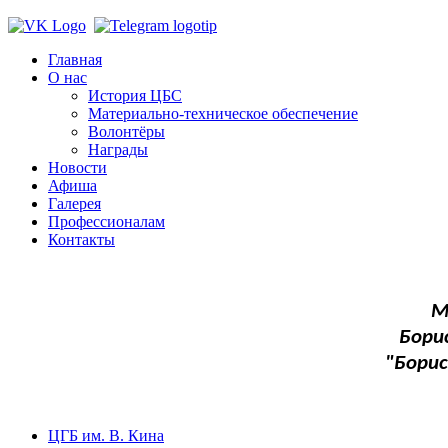
Главная
О нас
История ЦБС
Материально-техническое обеспечение
Волонтёры
Награды
Новости
Афиша
Галерея
Профессионалам
Контакты
М
Бори
"Бори
ЦГБ им. В. Кина