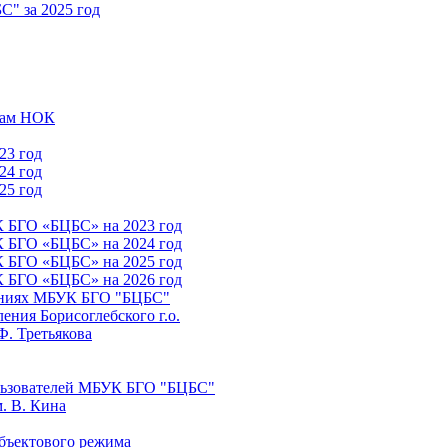
" за 2025 год
атам НОК
23 год
24 год
25 год
К БГО «БЦБС» на 2023 год
К БГО «БЦБС» на 2024 год
К БГО «БЦБС» на 2025 год
К БГО «БЦБС» на 2026 год
лениях МБУК БГО "БЦБС"
ния Борисоглебского г.о.
Ф. Третьякова
льзователей МБУК БГО "БЦБС"
. В. Кина
бъектового режима