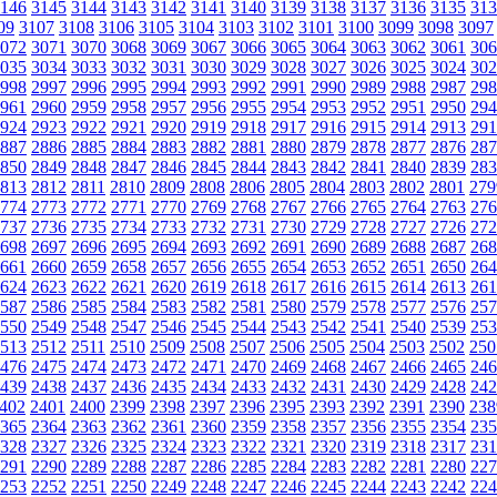
146
3145
3144
3143
3142
3141
3140
3139
3138
3137
3136
3135
313
09
3107
3108
3106
3105
3104
3103
3102
3101
3100
3099
3098
3097
072
3071
3070
3068
3069
3067
3066
3065
3064
3063
3062
3061
306
035
3034
3033
3032
3031
3030
3029
3028
3027
3026
3025
3024
302
998
2997
2996
2995
2994
2993
2992
2991
2990
2989
2988
2987
298
961
2960
2959
2958
2957
2956
2955
2954
2953
2952
2951
2950
294
924
2923
2922
2921
2920
2919
2918
2917
2916
2915
2914
2913
291
887
2886
2885
2884
2883
2882
2881
2880
2879
2878
2877
2876
287
850
2849
2848
2847
2846
2845
2844
2843
2842
2841
2840
2839
283
813
2812
2811
2810
2809
2808
2806
2805
2804
2803
2802
2801
279
774
2773
2772
2771
2770
2769
2768
2767
2766
2765
2764
2763
276
737
2736
2735
2734
2733
2732
2731
2730
2729
2728
2727
2726
272
698
2697
2696
2695
2694
2693
2692
2691
2690
2689
2688
2687
268
661
2660
2659
2658
2657
2656
2655
2654
2653
2652
2651
2650
264
624
2623
2622
2621
2620
2619
2618
2617
2616
2615
2614
2613
261
587
2586
2585
2584
2583
2582
2581
2580
2579
2578
2577
2576
257
550
2549
2548
2547
2546
2545
2544
2543
2542
2541
2540
2539
253
513
2512
2511
2510
2509
2508
2507
2506
2505
2504
2503
2502
250
476
2475
2474
2473
2472
2471
2470
2469
2468
2467
2466
2465
246
439
2438
2437
2436
2435
2434
2433
2432
2431
2430
2429
2428
242
402
2401
2400
2399
2398
2397
2396
2395
2393
2392
2391
2390
238
365
2364
2363
2362
2361
2360
2359
2358
2357
2356
2355
2354
235
328
2327
2326
2325
2324
2323
2322
2321
2320
2319
2318
2317
231
291
2290
2289
2288
2287
2286
2285
2284
2283
2282
2281
2280
227
253
2252
2251
2250
2249
2248
2247
2246
2245
2244
2243
2242
224