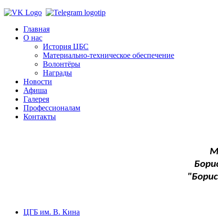
Главная
О нас
История ЦБС
Материально-техническое обеспечение
Волонтёры
Награды
Новости
Афиша
Галерея
Профессионалам
Контакты
М
Бори
"Бори
ЦГБ им. В. Кина