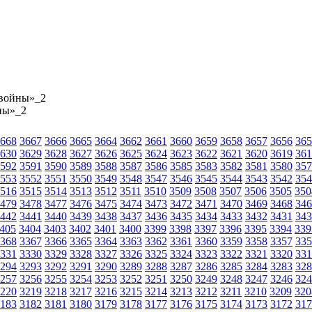
 войны»_2
ны»_2
668
3667
3666
3665
3664
3662
3661
3660
3659
3658
3657
3656
365
630
3629
3628
3627
3626
3625
3624
3623
3622
3621
3620
3619
361
592
3591
3590
3589
3588
3587
3586
3585
3583
3582
3581
3580
357
553
3552
3551
3550
3549
3548
3547
3546
3545
3544
3543
3542
354
516
3515
3514
3513
3512
3511
3510
3509
3508
3507
3506
3505
350
479
3478
3477
3476
3475
3474
3473
3472
3471
3470
3469
3468
346
442
3441
3440
3439
3438
3437
3436
3435
3434
3433
3432
3431
343
405
3404
3403
3402
3401
3400
3399
3398
3397
3396
3395
3394
339
368
3367
3366
3365
3364
3363
3362
3361
3360
3359
3358
3357
335
331
3330
3329
3328
3327
3326
3325
3324
3323
3322
3321
3320
331
294
3293
3292
3291
3290
3289
3288
3287
3286
3285
3284
3283
328
257
3256
3255
3254
3253
3252
3251
3250
3249
3248
3247
3246
324
220
3219
3218
3217
3216
3215
3214
3213
3212
3211
3210
3209
320
183
3182
3181
3180
3179
3178
3177
3176
3175
3174
3173
3172
317