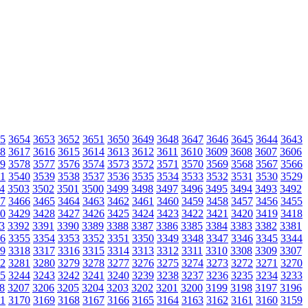
5
3654
3653
3652
3651
3650
3649
3648
3647
3646
3645
3644
3643
8
3617
3616
3615
3614
3613
3612
3611
3610
3609
3608
3607
3606
9
3578
3577
3576
3574
3573
3572
3571
3570
3569
3568
3567
3566
1
3540
3539
3538
3537
3536
3535
3534
3533
3532
3531
3530
3529
4
3503
3502
3501
3500
3499
3498
3497
3496
3495
3494
3493
3492
7
3466
3465
3464
3463
3462
3461
3460
3459
3458
3457
3456
3455
0
3429
3428
3427
3426
3425
3424
3423
3422
3421
3420
3419
3418
3
3392
3391
3390
3389
3388
3387
3386
3385
3384
3383
3382
3381
6
3355
3354
3353
3352
3351
3350
3349
3348
3347
3346
3345
3344
9
3318
3317
3316
3315
3314
3313
3312
3311
3310
3308
3309
3307
2
3281
3280
3279
3278
3277
3276
3275
3274
3273
3272
3271
3270
5
3244
3243
3242
3241
3240
3239
3238
3237
3236
3235
3234
3233
8
3207
3206
3205
3204
3203
3202
3201
3200
3199
3198
3197
3196
1
3170
3169
3168
3167
3166
3165
3164
3163
3162
3161
3160
3159