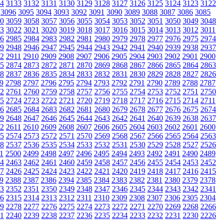
4
3133
3132
3131
3130
3129
3128
3127
3126
3125
3124
3123
3122
3096
3095
3094
3093
3092
3091
3090
3089
3088
3087
3086
3085
0
3059
3058
3057
3056
3055
3054
3053
3052
3051
3050
3049
3048
3
3022
3021
3020
3019
3018
3017
3016
3015
3014
3013
3012
3011
6
2985
2984
2983
2982
2981
2980
2979
2978
2977
2976
2975
2974
9
2948
2946
2947
2945
2944
2943
2942
2941
2940
2939
2938
2937
2
2911
2910
2909
2908
2907
2906
2905
2904
2903
2902
2901
2900
5
2874
2873
2872
2871
2870
2869
2868
2867
2866
2865
2864
2863
8
2837
2836
2835
2834
2833
2832
2831
2830
2829
2828
2827
2826
9
2798
2797
2796
2795
2794
2793
2792
2791
2790
2789
2788
2787
2
2761
2760
2759
2758
2757
2756
2755
2754
2753
2752
2751
2750
5
2724
2723
2722
2721
2720
2719
2718
2717
2716
2715
2714
2711
6
2685
2684
2683
2682
2681
2680
2679
2678
2677
2676
2675
2674
9
2648
2647
2646
2645
2644
2643
2642
2641
2640
2639
2638
2637
2
2611
2610
2609
2608
2607
2606
2605
2604
2603
2602
2601
2600
5
2574
2573
2572
2571
2570
2569
2568
2567
2566
2565
2564
2563
8
2537
2536
2535
2534
2533
2532
2531
2530
2529
2528
2527
2526
1
2500
2499
2498
2497
2496
2495
2494
2493
2492
2491
2490
2489
4
2463
2462
2461
2460
2459
2458
2457
2456
2455
2454
2453
2452
7
2426
2425
2424
2423
2422
2421
2420
2419
2418
2417
2416
2415
9
2388
2387
2386
2394
2385
2384
2383
2382
2381
2380
2379
2378
3
2352
2351
2350
2349
2348
2347
2346
2345
2344
2343
2342
2341
6
2315
2314
2313
2312
2311
2310
2309
2308
2307
2306
2305
2304
9
2278
2277
2276
2275
2274
2273
2272
2271
2270
2269
2268
2266
1
2240
2239
2238
2237
2236
2235
2234
2233
2232
2231
2230
2226