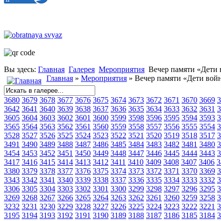
Вы здесь:
Главная
Галерея
Мероприятия
Вечер памяти «Дети
Главная
»
Мероприятия
» Вечер памяти «Дети вой
3680
3679
3678
3677
3676
3675
3674
3673
3672
3671
3670
3669
3
3642
3641
3640
3639
3638
3637
3636
3635
3634
3633
3632
3631
3
3605
3604
3603
3602
3601
3600
3599
3598
3596
3595
3594
3593
3
3565
3564
3563
3562
3561
3560
3559
3558
3557
3556
3555
3554
3
3528
3527
3526
3525
3524
3523
3522
3521
3520
3519
3518
3517
3
3491
3490
3489
3488
3487
3486
3485
3484
3483
3482
3481
3480
3
3454
3453
3452
3451
3450
3449
3448
3447
3446
3445
3444
3443
3
3417
3416
3415
3414
3413
3412
3411
3410
3409
3408
3407
3406
3
3380
3379
3378
3377
3376
3375
3374
3373
3372
3371
3370
3369
3
3343
3342
3341
3340
3339
3338
3337
3336
3335
3334
3333
3332
3
3306
3305
3304
3303
3302
3301
3300
3299
3298
3297
3296
3295
3
3269
3268
3267
3266
3265
3264
3263
3262
3261
3260
3259
3258
3
3232
3231
3230
3229
3228
3227
3226
3225
3224
3223
3222
3221
3
3195
3194
3193
3192
3191
3190
3189
3188
3187
3186
3185
3184
3