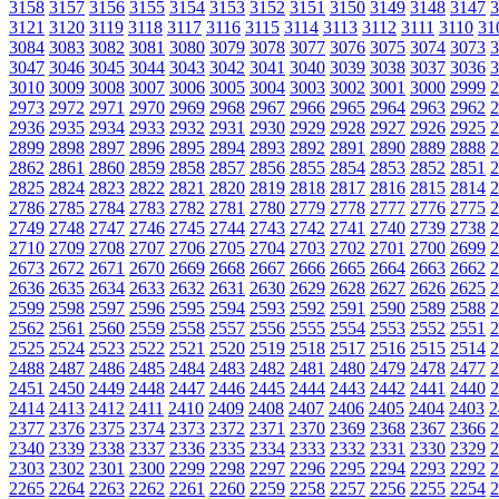
3158
3157
3156
3155
3154
3153
3152
3151
3150
3149
3148
3147
3
3121
3120
3119
3118
3117
3116
3115
3114
3113
3112
3111
3110
31
3084
3083
3082
3081
3080
3079
3078
3077
3076
3075
3074
3073
3
3047
3046
3045
3044
3043
3042
3041
3040
3039
3038
3037
3036
3
3010
3009
3008
3007
3006
3005
3004
3003
3002
3001
3000
2999
2
2973
2972
2971
2970
2969
2968
2967
2966
2965
2964
2963
2962
2
2936
2935
2934
2933
2932
2931
2930
2929
2928
2927
2926
2925
2
2899
2898
2897
2896
2895
2894
2893
2892
2891
2890
2889
2888
2
2862
2861
2860
2859
2858
2857
2856
2855
2854
2853
2852
2851
2
2825
2824
2823
2822
2821
2820
2819
2818
2817
2816
2815
2814
2
2786
2785
2784
2783
2782
2781
2780
2779
2778
2777
2776
2775
2
2749
2748
2747
2746
2745
2744
2743
2742
2741
2740
2739
2738
2
2710
2709
2708
2707
2706
2705
2704
2703
2702
2701
2700
2699
2
2673
2672
2671
2670
2669
2668
2667
2666
2665
2664
2663
2662
2
2636
2635
2634
2633
2632
2631
2630
2629
2628
2627
2626
2625
2
2599
2598
2597
2596
2595
2594
2593
2592
2591
2590
2589
2588
2
2562
2561
2560
2559
2558
2557
2556
2555
2554
2553
2552
2551
2
2525
2524
2523
2522
2521
2520
2519
2518
2517
2516
2515
2514
2
2488
2487
2486
2485
2484
2483
2482
2481
2480
2479
2478
2477
2
2451
2450
2449
2448
2447
2446
2445
2444
2443
2442
2441
2440
2
2414
2413
2412
2411
2410
2409
2408
2407
2406
2405
2404
2403
2
2377
2376
2375
2374
2373
2372
2371
2370
2369
2368
2367
2366
2
2340
2339
2338
2337
2336
2335
2334
2333
2332
2331
2330
2329
2
2303
2302
2301
2300
2299
2298
2297
2296
2295
2294
2293
2292
2
2265
2264
2263
2262
2261
2260
2259
2258
2257
2256
2255
2254
2