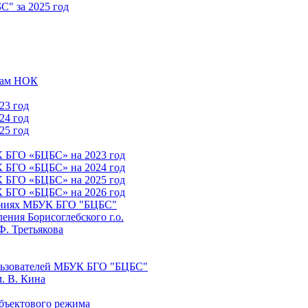
" за 2025 год
атам НОК
23 год
24 год
25 год
К БГО «БЦБС» на 2023 год
К БГО «БЦБС» на 2024 год
К БГО «БЦБС» на 2025 год
К БГО «БЦБС» на 2026 год
лениях МБУК БГО "БЦБС"
ния Борисоглебского г.о.
Ф. Третьякова
льзователей МБУК БГО "БЦБС"
. В. Кина
бъектового режима