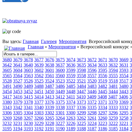
Вы здесь:
Главная
Галерея
Мероприятия
Всероссийский конку
Главная
»
Мероприятия
» Всероссийский конкурс «
3680
3679
3678
3677
3676
3675
3674
3673
3672
3671
3670
3669
3
3642
3641
3640
3639
3638
3637
3636
3635
3634
3633
3632
3631
3
3605
3604
3603
3602
3601
3600
3599
3598
3596
3595
3594
3593
3
3565
3564
3563
3562
3561
3560
3559
3558
3557
3556
3555
3554
3
3528
3527
3526
3525
3524
3523
3522
3521
3520
3519
3518
3517
3
3491
3490
3489
3488
3487
3486
3485
3484
3483
3482
3481
3480
3
3454
3453
3452
3451
3450
3449
3448
3447
3446
3445
3444
3443
3
3417
3416
3415
3414
3413
3412
3411
3410
3409
3408
3407
3406
3
3380
3379
3378
3377
3376
3375
3374
3373
3372
3371
3370
3369
3
3343
3342
3341
3340
3339
3338
3337
3336
3335
3334
3333
3332
3
3306
3305
3304
3303
3302
3301
3300
3299
3298
3297
3296
3295
3
3269
3268
3267
3266
3265
3264
3263
3262
3261
3260
3259
3258
3
3232
3231
3230
3229
3228
3227
3226
3225
3224
3223
3222
3221
3
3195
3194
3193
3192
3191
3190
3189
3188
3187
3186
3185
3184
3