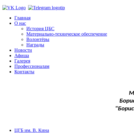
Главная
О нас
История ЦБС
Материально-техническое обеспечение
Волонтёры
Награды
Новости
Афиша
Галерея
Профессионалам
Контакты
М
Бори
"Бори
ЦГБ им. В. Кина