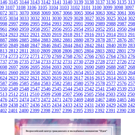
146
3145
3144
3143
3142
3141
3140
3139
3138
3137
3136
3135
313
09
3107
3108
3106
3105
3104
3103
3102
3101
3100
3099
3098
3097
072
3071
3070
3068
3069
3067
3066
3065
3064
3063
3062
3061
306
035
3034
3033
3032
3031
3030
3029
3028
3027
3026
3025
3024
302
998
2997
2996
2995
2994
2993
2992
2991
2990
2989
2988
2987
298
961
2960
2959
2958
2957
2956
2955
2954
2953
2952
2951
2950
294
924
2923
2922
2921
2920
2919
2918
2917
2916
2915
2914
2913
291
887
2886
2885
2884
2883
2882
2881
2880
2879
2878
2877
2876
287
850
2849
2848
2847
2846
2845
2844
2843
2842
2841
2840
2839
283
813
2812
2811
2810
2809
2808
2806
2805
2804
2803
2802
2801
279
774
2773
2772
2771
2770
2769
2768
2767
2766
2765
2764
2763
276
737
2736
2735
2734
2733
2732
2731
2730
2729
2728
2727
2726
272
698
2697
2696
2695
2694
2693
2692
2691
2690
2689
2688
2687
268
661
2660
2659
2658
2657
2656
2655
2654
2653
2652
2651
2650
264
624
2623
2622
2621
2620
2619
2618
2617
2616
2615
2614
2613
261
587
2586
2585
2584
2583
2582
2581
2580
2579
2578
2577
2576
257
550
2549
2548
2547
2546
2545
2544
2543
2542
2541
2540
2539
253
513
2512
2511
2510
2509
2508
2507
2506
2505
2504
2503
2502
250
476
2475
2474
2473
2472
2471
2470
2469
2468
2467
2466
2465
246
439
2438
2437
2436
2435
2434
2433
2432
2431
2430
2429
2428
242
402
2401
2400
2399
2398
2397
2396
2395
2393
2392
2391
2390
238