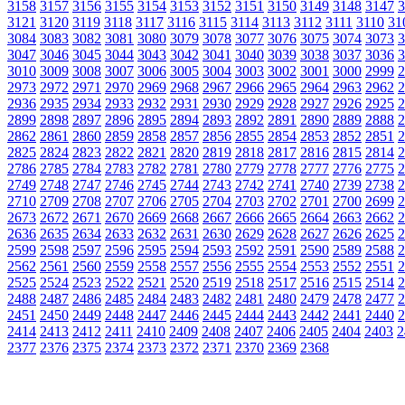
3158
3157
3156
3155
3154
3153
3152
3151
3150
3149
3148
3147
3
3121
3120
3119
3118
3117
3116
3115
3114
3113
3112
3111
3110
31
3084
3083
3082
3081
3080
3079
3078
3077
3076
3075
3074
3073
3
3047
3046
3045
3044
3043
3042
3041
3040
3039
3038
3037
3036
3
3010
3009
3008
3007
3006
3005
3004
3003
3002
3001
3000
2999
2
2973
2972
2971
2970
2969
2968
2967
2966
2965
2964
2963
2962
2
2936
2935
2934
2933
2932
2931
2930
2929
2928
2927
2926
2925
2
2899
2898
2897
2896
2895
2894
2893
2892
2891
2890
2889
2888
2
2862
2861
2860
2859
2858
2857
2856
2855
2854
2853
2852
2851
2
2825
2824
2823
2822
2821
2820
2819
2818
2817
2816
2815
2814
2
2786
2785
2784
2783
2782
2781
2780
2779
2778
2777
2776
2775
2
2749
2748
2747
2746
2745
2744
2743
2742
2741
2740
2739
2738
2
2710
2709
2708
2707
2706
2705
2704
2703
2702
2701
2700
2699
2
2673
2672
2671
2670
2669
2668
2667
2666
2665
2664
2663
2662
2
2636
2635
2634
2633
2632
2631
2630
2629
2628
2627
2626
2625
2
2599
2598
2597
2596
2595
2594
2593
2592
2591
2590
2589
2588
2
2562
2561
2560
2559
2558
2557
2556
2555
2554
2553
2552
2551
2
2525
2524
2523
2522
2521
2520
2519
2518
2517
2516
2515
2514
2
2488
2487
2486
2485
2484
2483
2482
2481
2480
2479
2478
2477
2
2451
2450
2449
2448
2447
2446
2445
2444
2443
2442
2441
2440
2
2414
2413
2412
2411
2410
2409
2408
2407
2406
2405
2404
2403
2
2377
2376
2375
2374
2373
2372
2371
2370
2369
2368