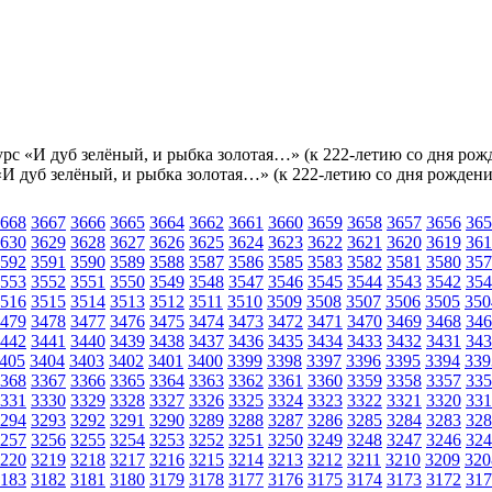
рс «И дуб зелёный, и рыбка золотая…» (к 222-летию со дня ро
И дуб зелёный, и рыбка золотая…» (к 222-летию со дня рожден
668
3667
3666
3665
3664
3662
3661
3660
3659
3658
3657
3656
365
630
3629
3628
3627
3626
3625
3624
3623
3622
3621
3620
3619
361
592
3591
3590
3589
3588
3587
3586
3585
3583
3582
3581
3580
357
553
3552
3551
3550
3549
3548
3547
3546
3545
3544
3543
3542
354
516
3515
3514
3513
3512
3511
3510
3509
3508
3507
3506
3505
350
479
3478
3477
3476
3475
3474
3473
3472
3471
3470
3469
3468
346
442
3441
3440
3439
3438
3437
3436
3435
3434
3433
3432
3431
343
405
3404
3403
3402
3401
3400
3399
3398
3397
3396
3395
3394
339
368
3367
3366
3365
3364
3363
3362
3361
3360
3359
3358
3357
335
331
3330
3329
3328
3327
3326
3325
3324
3323
3322
3321
3320
331
294
3293
3292
3291
3290
3289
3288
3287
3286
3285
3284
3283
328
257
3256
3255
3254
3253
3252
3251
3250
3249
3248
3247
3246
324
220
3219
3218
3217
3216
3215
3214
3213
3212
3211
3210
3209
320
183
3182
3181
3180
3179
3178
3177
3176
3175
3174
3173
3172
317