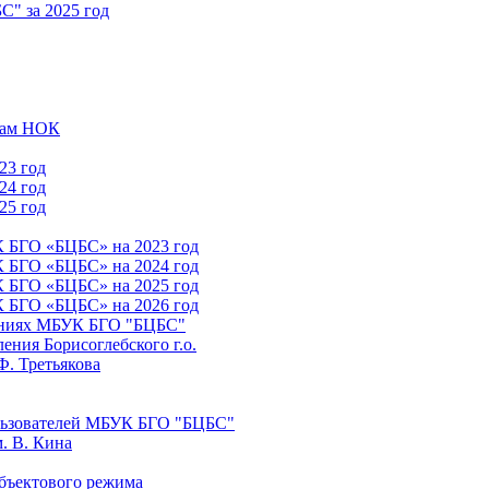
" за 2025 год
атам НОК
23 год
24 год
25 год
К БГО «БЦБС» на 2023 год
К БГО «БЦБС» на 2024 год
К БГО «БЦБС» на 2025 год
К БГО «БЦБС» на 2026 год
лениях МБУК БГО "БЦБС"
ния Борисоглебского г.о.
Ф. Третьякова
льзователей МБУК БГО "БЦБС"
. В. Кина
бъектового режима