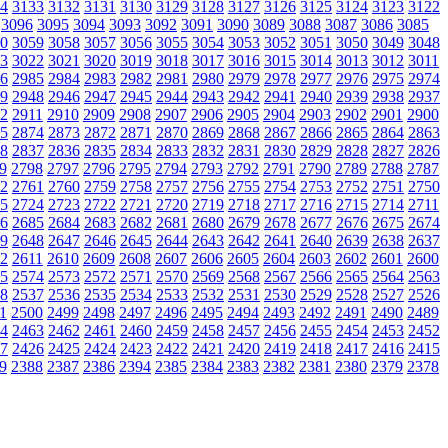
4
3133
3132
3131
3130
3129
3128
3127
3126
3125
3124
3123
3122
3096
3095
3094
3093
3092
3091
3090
3089
3088
3087
3086
3085
0
3059
3058
3057
3056
3055
3054
3053
3052
3051
3050
3049
3048
3
3022
3021
3020
3019
3018
3017
3016
3015
3014
3013
3012
3011
6
2985
2984
2983
2982
2981
2980
2979
2978
2977
2976
2975
2974
9
2948
2946
2947
2945
2944
2943
2942
2941
2940
2939
2938
2937
2
2911
2910
2909
2908
2907
2906
2905
2904
2903
2902
2901
2900
5
2874
2873
2872
2871
2870
2869
2868
2867
2866
2865
2864
2863
8
2837
2836
2835
2834
2833
2832
2831
2830
2829
2828
2827
2826
9
2798
2797
2796
2795
2794
2793
2792
2791
2790
2789
2788
2787
2
2761
2760
2759
2758
2757
2756
2755
2754
2753
2752
2751
2750
5
2724
2723
2722
2721
2720
2719
2718
2717
2716
2715
2714
2711
6
2685
2684
2683
2682
2681
2680
2679
2678
2677
2676
2675
2674
9
2648
2647
2646
2645
2644
2643
2642
2641
2640
2639
2638
2637
2
2611
2610
2609
2608
2607
2606
2605
2604
2603
2602
2601
2600
5
2574
2573
2572
2571
2570
2569
2568
2567
2566
2565
2564
2563
8
2537
2536
2535
2534
2533
2532
2531
2530
2529
2528
2527
2526
1
2500
2499
2498
2497
2496
2495
2494
2493
2492
2491
2490
2489
4
2463
2462
2461
2460
2459
2458
2457
2456
2455
2454
2453
2452
7
2426
2425
2424
2423
2422
2421
2420
2419
2418
2417
2416
2415
9
2388
2387
2386
2394
2385
2384
2383
2382
2381
2380
2379
2378