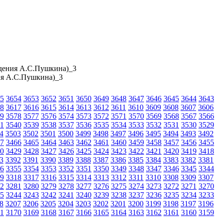
ждения А.С.Пушкина)_3
ия А.С.Пушкина)_3
5
3654
3653
3652
3651
3650
3649
3648
3647
3646
3645
3644
3643
8
3617
3616
3615
3614
3613
3612
3611
3610
3609
3608
3607
3606
9
3578
3577
3576
3574
3573
3572
3571
3570
3569
3568
3567
3566
1
3540
3539
3538
3537
3536
3535
3534
3533
3532
3531
3530
3529
4
3503
3502
3501
3500
3499
3498
3497
3496
3495
3494
3493
3492
7
3466
3465
3464
3463
3462
3461
3460
3459
3458
3457
3456
3455
0
3429
3428
3427
3426
3425
3424
3423
3422
3421
3420
3419
3418
3
3392
3391
3390
3389
3388
3387
3386
3385
3384
3383
3382
3381
6
3355
3354
3353
3352
3351
3350
3349
3348
3347
3346
3345
3344
9
3318
3317
3316
3315
3314
3313
3312
3311
3310
3308
3309
3307
2
3281
3280
3279
3278
3277
3276
3275
3274
3273
3272
3271
3270
5
3244
3243
3242
3241
3240
3239
3238
3237
3236
3235
3234
3233
8
3207
3206
3205
3204
3203
3202
3201
3200
3199
3198
3197
3196
1
3170
3169
3168
3167
3166
3165
3164
3163
3162
3161
3160
3159