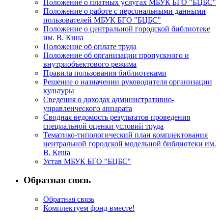
первую
Положение о платных услугах МБУК БГО "БЦБС"
Положение о работе с персональными данными
книгу
пользователей МБУК БГО "БЦБС"
«Детки
Положение о центральной городской библиотеке
в
им. В. Кина
Положение об оплате труда
клетке»
Положение об организации пропускного и
он
внутриобъектового режима
посвятил
Правила пользования библиотеками
Решение о назначении руководителя организации
животным.
культуры
Ребята
Сведения о доходах административно-
ответили
управленческого аппарата
Сводная ведомость результатов проведения
на
специальной оценки условий труда
вопросы
Тематико-типологический план комплектования
викторины
центральной городской модельной библиотеки им.
В. Кина
о
Устав МБУК БГО "БЦБС"
животных,
и
Обратная связь
Тамара
Обратная связь
Константиновна
Комплектуем фонд вместе!
предложила