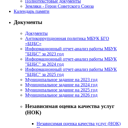
Полнотекстовые документы
угадывали
Земляки - Герои Советского Союза
буквы
Календарь памяти
из
Документы
азбуки
Маршака.
Документы
На
Антикоррупционная политика МБУК БГО
«БЦБС»
следующей
Информационный отчет-анализ работы МБУК
станции
"БЦБС" за 2023 год
школьники
Информационный отчет-анализ работы МБУК
"БЦБС" за 2024 год
узнали,
Информационный отчет-анализ работы МБУК
что
"БЦБС" за 2025 год
такое
Муниципальное задание на 2023 год
Муниципальное задание на 2024 год
зоопарк,
Муниципальное задание на 2025 год
для
Муниципальное задание на 2026 год
чего
Независимая оценка качества услуг
он
(НОК)
нужен.
Тамара
Независимая оценка качества услуг (НОК)
Константиновна