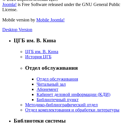
ребят
Joomla!
is Free Software released under the GNU General Public
License.
с
книгами
Mobile version by
Mobile Joomla!
Маршака,
Desktop Version
представленными
на
ЦГБ им. В. Кина
выставке
«
Шагаем
ЦГБ им. В. Кина
История ЦГБ
вместе
с
Отдел обслуживания
Маршаком
».
Затем
Отдел обслуживания
Читальный зал
первоклассники
Абонемент
«на
Кабинет деловой информации (КДИ)
паровозике
Библиотечный пункт
Методико-библиографический отдел
с
Отдел комплектования и обработки литературы
двумя
вагончиками»
Библиотеки системы
(по