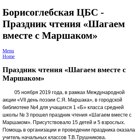
05
ноября
Борисоглебская ЦБС -
2019
Праздник чтения «Шагаем
года,
в
вместе с Маршаком»
рамках
Международной
Menu
акции
Home
«VII
Праздник чтения «Шагаем вместе с
день
поэзии
Маршаком»
С.Я.
Маршака»,
05 ноября 2019 года, в рамках Международной
в
акции «VII день поэзии С.Я. Маршака», в городской
городской
библиотеке №4 для учащихся 1 «Б» класса средней
библиотеке
школы № 3 прошел праздник чтения «Шагаем вместе с
№4
Маршаком». Присутствовало 15 детей и 5 взрослых.
для
Помощь в организации и проведении праздника оказала
учащихся
учитель начальных классов Т.В.Трушникова.