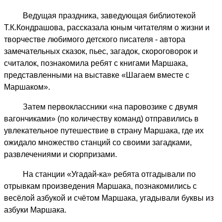
1
Ведущая праздника, заведующая библиотекой
«Б»
Т.К.Кондрашова, рассказала юным читателям о жизни и
класса
творчестве любимого детского писателя - автора
средней
замечательных сказок, пьес, загадок, скороговорок и
школы
считалок, познакомила ребят с книгами Маршака,
№
представленными на выставке «Шагаем вместе с
3
Маршаком».
прошел
праздник
Затем первоклассники «на паровозике с двумя
чтения
вагончиками» (по количеству команд) отправились в
«Шагаем
увлекательное путешествие в страну Маршака, где их
вместе
ожидало множество станций со своими загадками,
с
развлечениями и сюрпризами.
Маршаком».
Присутствовало
На станции «Угадай-ка» ребята отгадывали по
15
отрывкам произведения Маршака, познакомились с
детей
весёлой азбукой и счётом Маршака, угадывали буквы из
и
азбуки Маршака.
5