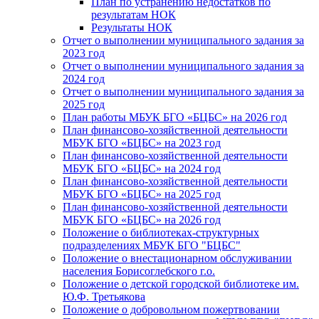
План по устранению недостатков по
рассказала
результатам НОК
Результаты НОК
юным
Отчет о выполнении муниципального задания за
читателям
2023 год
о
Отчет о выполнении муниципального задания за
2024 год
том,
Отчет о выполнении муниципального задания за
что
2025 год
Маршак
План работы МБУК БГО «БЦБС» на 2026 год
План финансово-хозяйственной деятельности
очень
МБУК БГО «БЦБС» на 2023 год
любил
План финансово-хозяйственной деятельности
бывать
МБУК БГО «БЦБС» на 2024 год
План финансово-хозяйственной деятельности
в
МБУК БГО «БЦБС» на 2025 год
зоопарке
План финансово-хозяйственной деятельности
и
МБУК БГО «БЦБС» на 2026 год
Положение о библиотеках-структурных
наблюдать
подразделениях МБУК БГО "БЦБС"
за
Положение о внестационарном обслуживании
животными,
населения Борисоглебского г.о.
Положение о детской городской библиотеке им.
поэтому
Ю.Ф. Третьякова
свою
Положение о добровольном пожертвовании