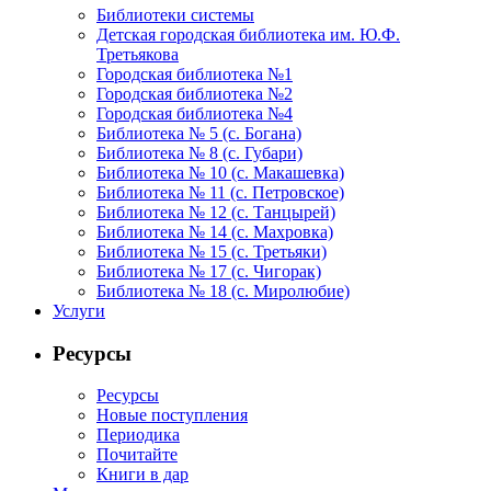
Библиотеки системы
количеству
Детская городская библиотека им. Ю.Ф.
команд)
Третьякова
отправились
Городская библиотека №1
Городская библиотека №2
в
Городская библиотека №4
увлекательное
Библиотека № 5 (с. Богана)
путешествие
Библиотека № 8 (с. Губари)
Библиотека № 10 (с. Макашевка)
в
Библиотека № 11 (с. Петровское)
страну
Библиотека № 12 (с. Танцырей)
Маршака,
Библиотека № 14 (с. Махровка)
Библиотека № 15 (с. Третьяки)
где
Библиотека № 17 (с. Чигорак)
их
Библиотека № 18 (с. Миролюбие)
ожидало
Услуги
множество
Ресурсы
станций
со
Ресурсы
своими
Новые поступления
Периодика
загадками,
Почитайте
развлечениями
Книги в дар