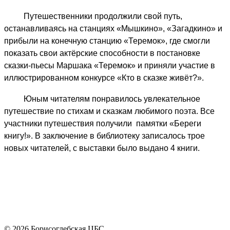
юным
читателям
Путешественники продолжили свой путь,
о
останавливаясь на станциях «Мышкино», «Загадкино» и
жизни
прибыли на конечную станцию «Теремок», где смогли
и
показать свои актёрские способности в постановке
творчестве
сказки-пьесы Маршака «Теремок» и приняли участие в
любимого
иллюстрированном конкурсе «Кто в сказке живёт?».
детского
Юным читателям понравилось увлекательное
писателя
путешествие по стихам и сказкам любимого поэта. Все
-
участники путешествия получили памятки «Береги
автора
книгу!». В заключение в библиотеку записалось трое
замечательных
новых читателей, с выставки было выдано 4 книги.
сказок,
пьес,
загадок,
скороговорок
и
считалок,
познакомила
© 2026 Борисоглебская ЦБС