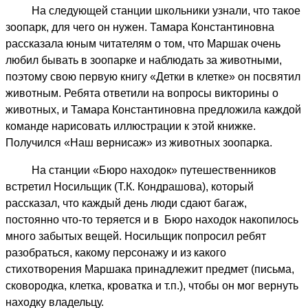
На следующей станции школьники узнали, что такое
взрослых.
зоопарк, для чего он нужен. Тамара Константиновна
Помощь
рассказала юным читателям о том, что Маршак очень
в
любил бывать в зоопарке и наблюдать за животными,
организации
поэтому свою первую книгу «Детки в клетке» он посвятил
и
животным. Ребята ответили на вопросы викторины о
проведении
животных, и Тамара Константиновна предложила каждой
праздника
команде нарисовать иллюстрации к этой книжке.
оказала
Получился «Наш вернисаж» из животных зоопарка.
учитель
начальных
На станции «Бюро находок» путешественников
классов
встретил Носильщик (Т.К. Кондрашова), который
Т.В.Трушникова.
рассказал, что каждый день люди сдают багаж,
Ведущая
постоянно что-то теряется и в Бюро находок накопилось
праздника,
много забытых вещей. Носильщик попросил ребят
заведующая
разобраться, какому персонажу и из какого
библиотекой
стихотворения Маршака принадлежит предмет (письма,
Т.К.Кондрашова,
сковородка, клетка, кроватка и т.п.), чтобы он мог вернуть
рассказала
находку владельцу.