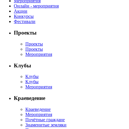
и
Мероприятия
Онлайн - мероприятия
сюрпризами.
Акции
На
Конкурсы
станции
Фестивали
«Угадай-
Проекты
ка»
ребята
Проекты
Проекты
отгадывали
Мероприятия
по
отрывкам
Клубы
произведения
Клубы
Маршака,
Клубы
познакомились
Мероприятия
с
весёлой
Краеведение
азбукой
Краеведение
и
Мероприятия
счётом
Почётные граждане
Знаменитые земляки
Маршака,