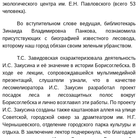
экологического центра им. Е.Н. Павловского (в
сего 53
человека).
Во вступительном слове ведущая, библиотекарь
Зинаида Владимировна Панкова, познакомила
присутствующих с биографией известного лесовода,
которому наш город обязан своим зеленым убранством.
Т.С. Завидовская охарактеризовала деятельность
И.С. Закусина и её значение в истории Борисоглебска. В
ходе ее лекции, сопровождавшейся мультимедийной
презентаций, слушатели узнали, что в качестве
лесомелиоратора И.С. Закусин разработал проект
посадок леса и лесозащитных полос вокруг
Борисоглебска и лично возглавил эти работы. По проекту
И.С. Закусина созданы также каштановая аллея на улице
Советской, городской сквер за драмтеатром им. Н.Г.
Чернышевского, отделение городского парка культуры и
отдыха. В заключение лектор подчеркнула, что благодаря