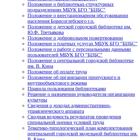
Положение о библиотеках-структурных
подразделениях МБУК БГО "БЦБС"
Положение о внестационарном обслуживании
населения Борисоглебского г.о.
Положение о детской городской библиотеке им.
Ю.Ф. Третьякова
Положение о добровольном пожертвовании
Положение о платных услугах МБУК БГО "БЦБС"
Положение о работе с персональными данными
пользователей МБУК БГО "БЦБС"
Положение о центральной городской библиотеке
им. В. Кина
Положение об оплате труда
Положение об организации пропускного и
внутриобъектового режима
Правила пользования библиотеками
Решение о назначении руководителя организации
культуры
Сведения о доходах административно-
управленческого аппарата
Сводная ведомость результатов проведения
специальной оценки условий труда
Тематико-типологический план комплектования
центральной городской модельной библиотеки им.
В. Кина