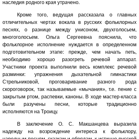
наследия родного края утрачено.
Кроме того, ведущая рассказала о главных
отличительных чертах вокала в русских фольклорных
песнях, о разнице между унисоном, двухголосьем,
многоголосьем. Ольга Сергеевна пояснила, что
фольклорное исполнение нуждается в определенном
подготовительном этапе: прежде, чем начать петь,
необходимо хорошо разогреть речевой аппарат.
Участники проекта выполнили весь комплекс речевой
разминки: упражнения дыхательной гимнастики
Стрельниковой, проговаривание разного рода
скороговорок, так называемые «мычания», т.е. пение с
закрытым ртом, распевки, каноны. В ходе мастер-класса
были разучены песни, которые традиционно
исполняются на Троицу.
В заключение О. С. Макшанцева выразила
надежду на возрождение интереса к фольклору,
народным песням, сказкам и обрядам, к истинно русской