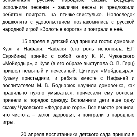
исполнили песенки - заклички весны и предложили
ребятам поиграть на птичке-свистульке. Напоследок
дошколята с удовольствием познакомились с русской
народной игрой «Золотые ворота» и поиграли в неё.
15 апреля в детский сад пришли гости: домовые
Кузя и Нафаня. Нафаня (его роль исполняла Е.Г.
Скрябина) принёс с собой книгу К. И. Чуковского
«Мойдодыр», а Кузя (в его образе выступала О. В. Герц)
пришел немытый и нечесаный. Цитируя «Мойдодыра»,
Кузьму пристыдили, и ребята вместе с Нафаней и
воспитателем М. В. Боднарюк научили домовёнка, как
правильно нужно умываться, причесали ему волосы,
привели в порядок одежду. Вспомнили дети еще одну
сказку Чуковского «Федорино горе». Все вместе решили,
что чистота – залог здоровья, и поиграли в народные
игры.
20 апреля воспитанники детского сада пришли в