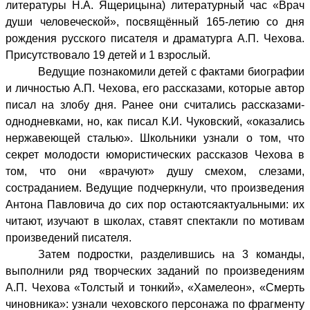
литературы Н.А. Ящерицына) литературный час «Врач
души человеческой», посвящённый 165-летию со дня
рождения русского писателя и драматурга А.П. Чехова.
Присутствовало 19 детей и 1 взрослый.
Ведущие познакомили детей с фактами биографии
и личностью А.П. Чехова, его рассказами, которые автор
писал на злобу дня. Ранее они считались рассказами-
однодневками, но, как писал К.И. Чуковский, «оказались
нержавеющей сталью». Школьники узнали о том, что
секрет молодости юмористических рассказов Чехова в
том, что они «врачуют» душу смехом, слезами,
состраданием. Ведущие подчеркнули, что произведения
Антона Павловича до сих пор остаются
актуальными: их
читают, изучают в школах, ставят спектакли по мотивам
произведений писателя.
Затем подростки, разделившись на 3 команды,
выполнили ряд творческих заданий по произведениям
А.П. Чехова «Толстый и тонкий», «Хамелеон», «Смерть
чиновника»: узнали чеховского персонажа по фрагменту