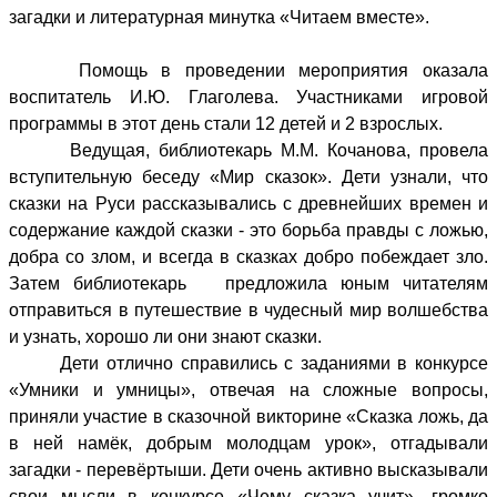
загадки и литературная минутка «Читаем вместе».
Помощь в проведении мероприятия оказала
воспитатель И.Ю. Глаголева. Участниками игровой
программы в этот день стали 12 детей и 2 взрослых.
Ведущая, библиотекарь М.М. Кочанова, провела
вступительную беседу «Мир сказок». Дети узнали, что
сказки на Руси рассказывались с древнейших времен и
содержание каждой сказки - это борьба правды с ложью,
добра со злом, и всегда в сказках добро побеждает зло.
Затем библиотекарь предложила юным читателям
отправиться в путешествие в чудесный мир волшебства
и узнать, хорошо ли они знают сказки.
Дети отлично справились с заданиями в конкурсе
«Умники и умницы», отвечая на сложные вопросы,
приняли участие в сказочной викторине «Сказка ложь, да
в ней намёк, добрым молодцам урок», отгадывали
загадки - перевёртыши. Дети очень
активно высказывали
свои мысли в конкурсе «Чему сказка учит», громко