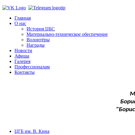
Главная
О нас
История ЦБС
Материально-техническое обеспечение
Волонтёры
Награды
Новости
Афиша
Галерея
Профессионалам
Контакты
М
Бори
"Бори
ЦГБ им. В. Кина