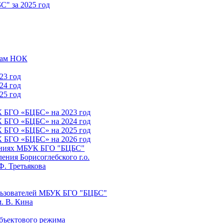
" за 2025 год
атам НОК
23 год
24 год
25 год
К БГО «БЦБС» на 2023 год
К БГО «БЦБС» на 2024 год
К БГО «БЦБС» на 2025 год
К БГО «БЦБС» на 2026 год
лениях МБУК БГО "БЦБС"
ния Борисоглебского г.о.
Ф. Третьякова
льзователей МБУК БГО "БЦБС"
. В. Кина
бъектового режима