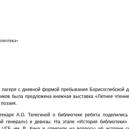
блиотека»
из лагеря с дневной формой пребывания Борисоглебской 
иков была предложена книжная выставка «Летнее чтение»
 поэзия.
текаря А.О. Телегиной о библиотеке ребята поделились
й генерал») и девизы. На этапе «История библиотеки» 
 ЦГБ им. В. Кина и ответили на вопросы об истории с