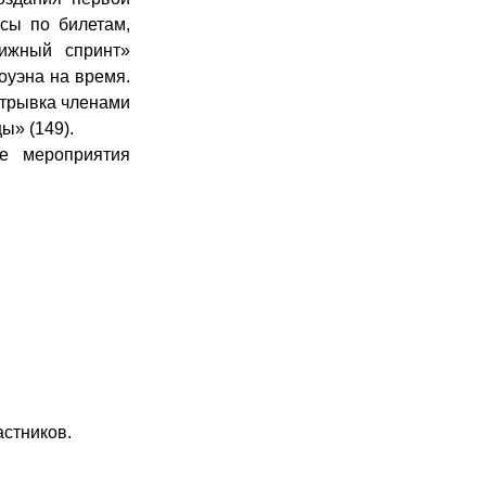
осы по билетам,
ижный спринт»
оуэна на время.
отрывка членами
ы» (149).
е мероприятия
астников.