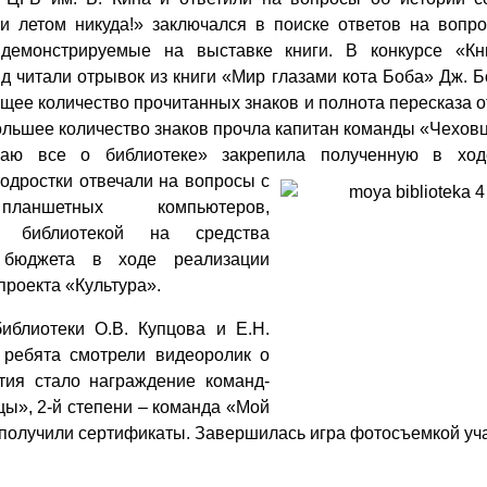
ги летом никуда!» заключался в поиске ответов на вопр
демонстрируемые на выставке книги.
В конкурсе «Кн
д читали отрывок из книги «Мир глазами кота Боба» Дж. Б
щее количество прочитанных знаков и полнота пересказа 
льшее количество знаков прочла капитан команды «Чеховц
наю все о библиотеке» закрепила полученную в ход
одростки отвечали на вопросы с
аншетных компьютеров,
х библиотекой на средства
 бюджета в ходе реализации
проекта «Культура».
иблиотеки О.В. Купцова и Е.Н.
 ребята смотрели видеоролик о
тия стало награждение команд-
цы», 2-й степени – команда «Мой
и получили сертификаты. Завершилась игра фотосъемкой уч