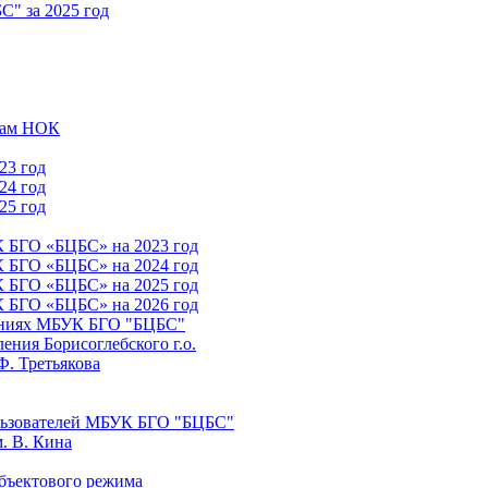
" за 2025 год
атам НОК
23 год
24 год
25 год
К БГО «БЦБС» на 2023 год
К БГО «БЦБС» на 2024 год
К БГО «БЦБС» на 2025 год
К БГО «БЦБС» на 2026 год
лениях МБУК БГО "БЦБС"
ния Борисоглебского г.о.
Ф. Третьякова
льзователей МБУК БГО "БЦБС"
. В. Кина
бъектового режима