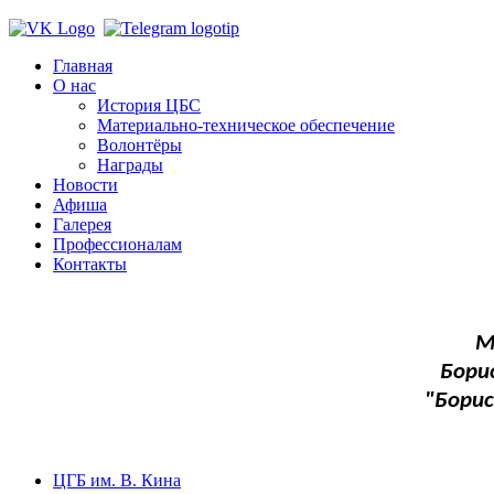
Главная
О нас
История ЦБС
Материально-техническое обеспечение
Волонтёры
Награды
Новости
Афиша
Галерея
Профессионалам
Контакты
М
Бори
"Бори
ЦГБ им. В. Кина