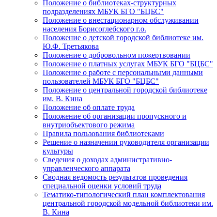
Положение о библиотеках-структурных
подразделениях МБУК БГО "БЦБС"
Положение о внестационарном обслуживании
населения Борисоглебского г.о.
Положение о детской городской библиотеке им.
Ю.Ф. Третьякова
Положение о добровольном пожертвовании
Положение о платных услугах МБУК БГО "БЦБС"
Положение о работе с персональными данными
пользователей МБУК БГО "БЦБС"
Положение о центральной городской библиотеке
им. В. Кина
Положение об оплате труда
Положение об организации пропускного и
внутриобъектового режима
Правила пользования библиотеками
Решение о назначении руководителя организации
культуры
Сведения о доходах административно-
управленческого аппарата
Сводная ведомость результатов проведения
специальной оценки условий труда
Тематико-типологический план комплектования
центральной городской модельной библиотеки им.
В. Кина