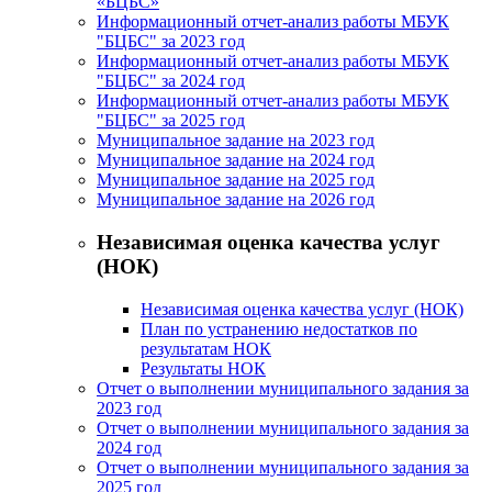
«БЦБС»
7
Информационный отчет-анализ работы МБУК
"БЦБС" за 2023 год
комбинированного
Информационный отчет-анализ работы МБУК
вида,
"БЦБС" за 2024 год
МКДОУ
Информационный отчет-анализ работы МБУК
"БЦБС" за 2025 год
БГО
Муниципальное задание на 2023 год
Детский
Муниципальное задание на 2024 год
сад
Муниципальное задание на 2025 год
Муниципальное задание на 2026 год
№
1
Независимая оценка качества услуг
комбинированного
(НОК)
вида.
Независимая оценка качества услуг (НОК)
По
План по устранению недостатков по
результатам НОК
результатам
Результаты НОК
конкурса
Отчет о выполнении муниципального задания за
победителями
2023 год
Отчет о выполнении муниципального задания за
и
2024 год
призёрами
Отчет о выполнении муниципального задания за
стали:
2025 год