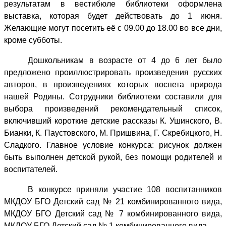
результатам в вестибюле библиотеки оформлена
который
выставка, которая будет действовать до 1 июня.
проходил
Желающие могут посетить её с 09.00 до 18.00 во все дни,
с
кроме субботы.
1
по
Дошкольникам в возрасте от 4 до 6 лет было
31
предложено проиллюстрировать произведения русских
марта
авторов, в произведениях которых воспета природа
2019
нашей Родины. Сотрудники библиотеки составили для
года.
выбора произведений рекомендательный список,
По
включивший короткие детские рассказы К. Ушинского, В.
его
Бианки, К. Паустовского, М. Пришвина, Г. Скребицкого, Н.
результатам
Сладкого. Главное условие конкурса: рисунок должен
в
быть выполнен детской рукой, без помощи родителей и
вестибюле
воспитателей.
библиотеки
оформлена
В конкурсе приняли участие 108 воспитанников
выставка,
МКДОУ БГО Детский сад № 21 комбинированного вида,
которая
МКДОУ БГО Детский сад № 7 комбинированного вида,
будет
МКДОУ БГО Детский сад № 1 комбинированного вида.