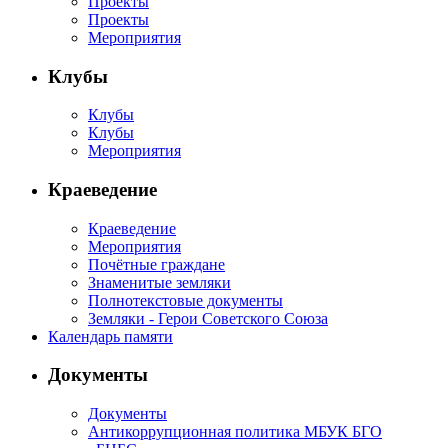
Проекты
Проекты
В
Мероприятия
конкурсе
Клубы
приняли
участие
Клубы
108
Клубы
Мероприятия
воспитанников
МКДОУ
Краеведение
БГО
Детский
Краеведение
Мероприятия
сад
Почётные граждане
№ 21
Знаменитые земляки
комбинированного
Полнотекстовые документы
Земляки - Герои Советского Союза
вида,
Календарь памяти
МКДОУ
БГО
Документы
Детский
Документы
сад
Антикоррупционная политика МБУК БГО
№