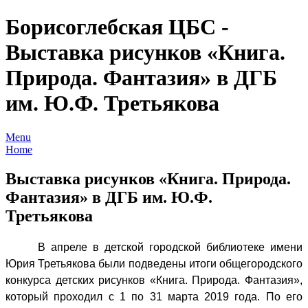
В
апреле
Борисоглебская ЦБС -
в
Выставка рисунков «Книга.
детской
городской
Природа. Фантазия» в ДГБ
библиотеке
им. Ю.Ф. Третьякова
имени
Юрия
Третьякова
Menu
Home
были
подведены
Выставка рисунков «Книга. Природа.
итоги
Фантазия» в ДГБ им. Ю.Ф.
общегородского
Третьякова
конкурса
детских
В апреле в детской городской библиотеке имени
рисунков
Юрия Третьякова были подведены итоги общегородского
«Книга.
конкурса детских рисунков «Книга. Природа. Фантазия»,
Природа.
который проходил с 1 по 31 марта 2019 года. По его
Фантазия»,