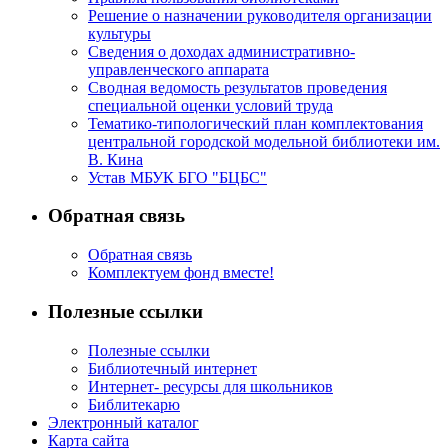
Решение о назначении руководителя организации
№
культуры
12);
Сведения о доходах административно-
управленческого аппарата
2
Сводная ведомость результатов проведения
специальной оценки условий труда
место
Тематико-типологический план комплектования
-
центральной городской модельной библиотеки им.
Е.
В. Кина
Устав МБУК БГО "БЦБС"
Ларин
(детский
Обратная связь
сад
№
Обратная связь
Комплектуем фонд вместе!
7),
А.
Полезные ссылки
Климашина
(детский
Полезные ссылки
Библиотечный интернет
сад
Интернет- ресурсы для школьников
№
Библитекарю
12),
Электронный каталог
Карта сайта
К. Митенкова