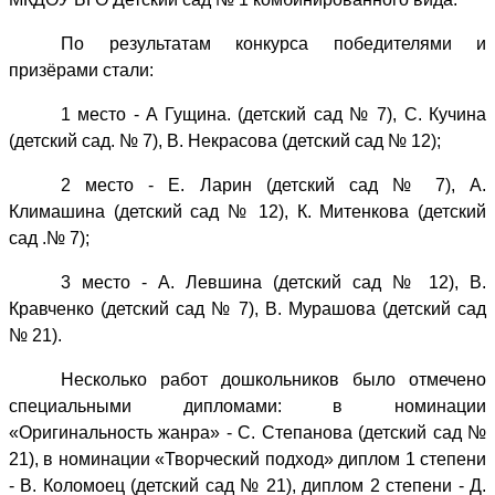
действовать
По результатам конкурса победителями и
до
призёрами стали:
1
июня.
1 место - А Гущина. (детский сад № 7), С. Кучина
Желающие
(детский сад. № 7), В. Некрасова (детский сад № 12);
могут
посетить
2 место - Е. Ларин (детский сад № 7), А.
её
Климашина (детский сад № 12), К. Митенкова (детский
с
сад .№ 7);
09.00
3 место - А. Левшина (детский сад № 12), В.
до
Кравченко (детский сад № 7), В. Мурашова (детский сад
18.00
№ 21).
во
все
Несколько работ дошкольников было отмечено
дни,
специальными дипломами: в номинации
кроме
«Оригинальность жанра» - С. Степанова (детский сад №
субботы.
21), в номинации «Творческий подход» диплом 1 степени
- В. Коломоец (детский сад № 21), диплом 2 степени - Д.
Дошкольникам