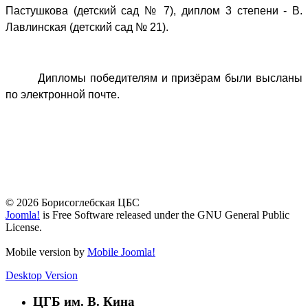
Пастушкова (детский сад № 7), диплом 3 степени - В.
в
Лавлинская (детский сад № 21).
возрасте
от
4
Дипломы победителям и призёрам были высланы
до
по электронной почте.
6
лет
было
предложено
проиллюстрировать
произведения
русских
© 2026 Борисоглебская ЦБС
авторов,
Joomla!
is Free Software released under the GNU General Public
License.
в
произведениях
Mobile version by
Mobile Joomla!
которых
Desktop Version
воспета
природа
ЦГБ им. В. Кина