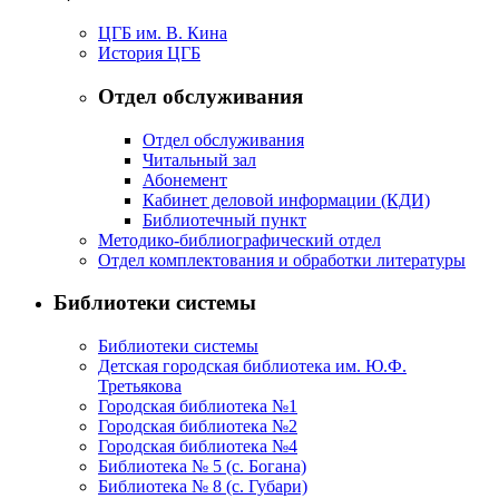
нашей
Родины.
ЦГБ им. В. Кина
История ЦГБ
Сотрудники
библиотеки
Отдел обслуживания
составили
для
Отдел обслуживания
Читальный зал
выбора
Абонемент
произведений
Кабинет деловой информации (КДИ)
рекомендательный
Библиотечный пункт
Методико-библиографический отдел
список,
Отдел комплектования и обработки литературы
включивший
короткие
Библиотеки системы
детские
Библиотеки системы
рассказы
Детская городская библиотека им. Ю.Ф.
К. Ушинского,
Третьякова
В.
Городская библиотека №1
Городская библиотека №2
Бианки,
Городская библиотека №4
К.
Библиотека № 5 (с. Богана)
Паустовского,
Библиотека № 8 (с. Губари)