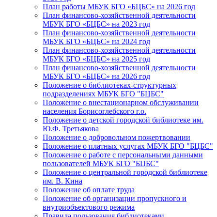
План работы МБУК БГО «БЦБС» на 2026 год
План финансово-хозяйственной деятельности
1
МБУК БГО «БЦБС» на 2023 год
место
План финансово-хозяйственной деятельности
-
МБУК БГО «БЦБС» на 2024 год
План финансово-хозяйственной деятельности
А
МБУК БГО «БЦБС» на 2025 год
Гущина.
План финансово-хозяйственной деятельности
(детский
МБУК БГО «БЦБС» на 2026 год
Положение о библиотеках-структурных
сад
подразделениях МБУК БГО "БЦБС"
№
Положение о внестационарном обслуживании
7),
населения Борисоглебского г.о.
Положение о детской городской библиотеке им.
С.
Ю.Ф. Третьякова
Кучина
Положение о добровольном пожертвовании
(детский
Положение о платных услугах МБУК БГО "БЦБС"
Положение о работе с персональными данными
сад.
пользователей МБУК БГО "БЦБС"
№
Положение о центральной городской библиотеке
7),
им. В. Кина
Положение об оплате труда
В. Некрасова
Положение об организации пропускного и
(детский
внутриобъектового режима
сад
Правила пользования библиотеками