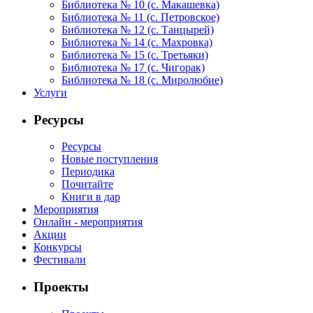
Библиотека № 10 (с. Макашевка)
М.
Библиотека № 11 (с. Петровское)
Пришвина,
Библиотека № 12 (с. Танцырей)
Г.
Библиотека № 14 (с. Махровка)
Библиотека № 15 (с. Третьяки)
Скребицкого,
Библиотека № 17 (с. Чигорак)
Н. Сладкого.
Библиотека № 18 (с. Миролюбие)
Главное
Услуги
условие
Ресурсы
конкурса:
рисунок
Ресурсы
должен
Новые поступления
Периодика
быть
Почитайте
выполнен
Книги в дар
детской
Мероприятия
Онлайн - мероприятия
рукой,
Акции
без
Конкурсы
помощи
Фестивали
родителей
Проекты
и
воспитателей.