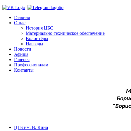
Главная
О нас
История ЦБС
Материально-техническое обеспечение
Волонтёры
Награды
Новости
Афиша
Галерея
Профессионалам
Контакты
М
Бори
"Бори
ЦГБ им. В. Кина