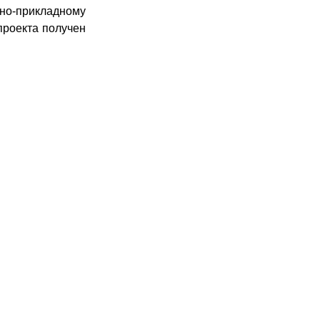
вно-прикладному
проекта получен