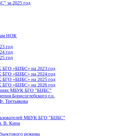
" за 2025 год
атам НОК
23 год
24 год
25 год
К БГО «БЦБС» на 2023 год
К БГО «БЦБС» на 2024 год
К БГО «БЦБС» на 2025 год
К БГО «БЦБС» на 2026 год
лениях МБУК БГО "БЦБС"
ния Борисоглебского г.о.
Ф. Третьякова
льзователей МБУК БГО "БЦБС"
. В. Кина
бъектового режима