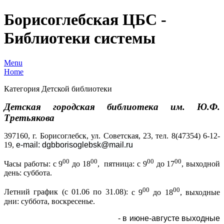
Борисоглебская ЦБС -
Библиотеки системы
Menu
Home
Категория Детской библиотеки
Детская городская библиотека им. Ю.Ф.
Третьякова
397160, г. Борисоглебск, ул. Советская, 23, тел. 8(47354) 6-12-
19,
e-mail:
dgbborisoglebsk
@
mail
.
ru
00
00
00
00
Часы работы: с 9
до 18
, пятница:
с 9
до 17
, выходной
день: суббота.
00
00
Летний график (с 01.06 по 31.08):
с 9
до 18
, выходные
дни: суббота, воскресенье.
- в июне-августе выходные