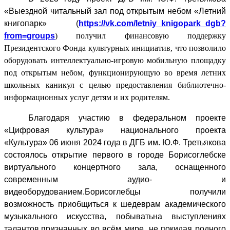
«Выездной читальный зал под открытым небом «Летний
книгопарк» (
https://vk.com/letniy_knigopark_dgb?
from=groups
) получил финансовую поддержку
Президентского Фонда культурных инициатив, что позволило
оборудовать интеллектуально-игровую мобильную площадку
под открытым небом, функционирующую во время летних
школьных каникул с целью предоставления библиотечно-
информационных услуг детям и их родителям.
Благодаря участию в федеральном проекте
«Цифровая культура» национального проекта
«Культура» 06 июня 2024 года в ДГБ им. Ю.Ф. Третьякова
состоялось открытие первого в городе Борисоглебске
виртуального концертного зала, оснащенного
современным аудио- и
видеоборудованием.
Борисоглебцы получили
возможность приобщиться к шедеврам академического
музыкального искусства,
побывать
на выступлениях
талантов,
признанных во всём мире, не покидая родного