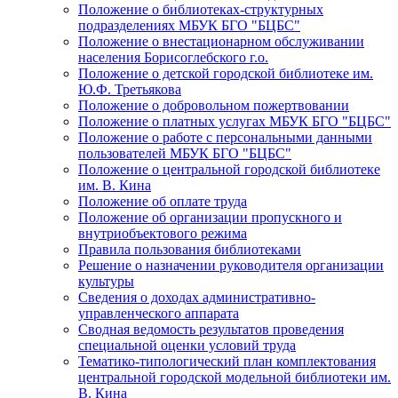
Положение о библиотеках-структурных
подразделениях МБУК БГО "БЦБС"
Положение о внестационарном обслуживании
населения Борисоглебского г.о.
Положение о детской городской библиотеке им.
Ю.Ф. Третьякова
Положение о добровольном пожертвовании
Положение о платных услугах МБУК БГО "БЦБС"
Положение о работе с персональными данными
пользователей МБУК БГО "БЦБС"
Положение о центральной городской библиотеке
им. В. Кина
Положение об оплате труда
Положение об организации пропускного и
внутриобъектового режима
Правила пользования библиотеками
Решение о назначении руководителя организации
культуры
Сведения о доходах административно-
управленческого аппарата
Сводная ведомость результатов проведения
специальной оценки условий труда
Тематико-типологический план комплектования
центральной городской модельной библиотеки им.
В. Кина