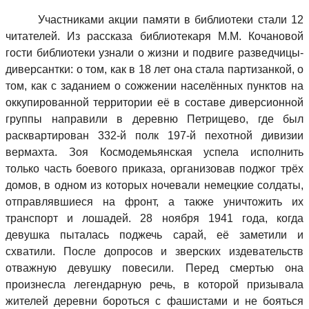
Участниками акции памяти в библиотеки стали 12
читателей. Из рассказа библиотекаря М.М. Кочановой
гости библиотеки узнали о жизни и подвиге разведчицы-
диверсантки: о том, как в 18 лет она стала партизанкой, о
том, как с заданием о сожжении населённых пунктов на
оккупированной территории её в составе диверсионной
группы
направили в деревню Петрищево, где был
расквартирован 332-й полк 197-й пехотной дивизии
вермахта. Зоя
Космодемьянская успела исполнить
только часть боевого приказа, организовав поджог трёх
домов, в одном из которых ночевали немецкие солдаты,
отправлявшиеся на фронт, а также уничтожить их
транспорт и лошадей.
28 ноября 1941 года, когда
девушка пыталась поджечь сарай, её заметили и
схватили.
После допросов и зверских издевательств
отважную девушку повесили. Перед смертью она
произнесла легендарную речь, в которой призывала
жителей деревни бороться с фашистами и не бояться