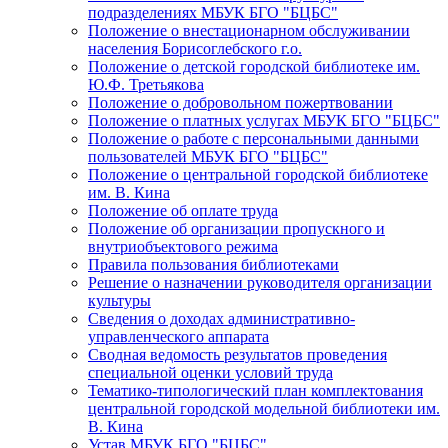
подразделениях МБУК БГО "БЦБС"
Положение о внестационарном обслуживании
населения Борисоглебского г.о.
Положение о детской городской библиотеке им.
Ю.Ф. Третьякова
Положение о добровольном пожертвовании
Положение о платных услугах МБУК БГО "БЦБС"
Положение о работе с персональными данными
пользователей МБУК БГО "БЦБС"
Положение о центральной городской библиотеке
им. В. Кина
Положение об оплате труда
Положение об организации пропускного и
внутриобъектового режима
Правила пользования библиотеками
Решение о назначении руководителя организации
культуры
Сведения о доходах административно-
управленческого аппарата
Сводная ведомость результатов проведения
специальной оценки условий труда
Тематико-типологический план комплектования
центральной городской модельной библиотеки им.
В. Кина
Устав МБУК БГО "БЦБС"