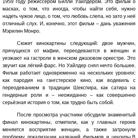
1959 году режиссёром Билли Уайлдером. Это фильм о
масках, о том, что иногда, чтобы найти себя, нужно
надеть чужое лицо, о том, что любовь слепа, но зато у неё
отличный слух. И, конечно, этот фильм – дань уважения
Мэрилин Монро.
Сюжет кинокартины следующий: двое мужчин,
прячущихся от мафии, переодеваются в женщин и
уезжают на гастроли в женском джазовом оркестре. Это
звучит как лёгкий фарс. Но Уайлдер снял нечто большее.
Фильм работает одновременно на нескольких уровнях:
как пародия на гангстерское кино, как водевиль с
переодеванием в традиции Шекспира, как сатира на
гендерные роли и – неожиданно – как совершенно
серьёзная история о том, как трудно быть собой.
После просмотра участники обсудили знаменитый
финал кинокартины, отметили, как у главных героев
меняется восприятие женщин, а также затронули
проблему локализации названий фильмов и цензуры.В