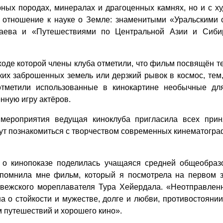
орных породах, минералах и драгоценных камнях, но и с 
 отношение к науке о Земле: знаменитыми «Уральскими 
ваева и «Путешествиями по Центральной Азии и Сиби
ходе которой члены клуба отметили, что фильм посвящён те
ких заброшенных земель или дерзкий рывок в космос, тем,
отметили использованные в кинокартине необычные дл
нную игру актёров.
мероприятия ведущая киноклуба пригласила всех приня
т познакомиться с творчеством современных кинематограф
о кинопоказе поделилась учащаяся средней общеобра
апомнила мне фильм, который я посмотрела на первом з
вежского мореплавателя Тура Хейердала. «Неотправленн
на о стойкости и мужестве, долге и любви, противостояни
 путешествий и хорошего кино».