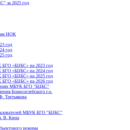
" за 2025 год
атам НОК
23 год
24 год
25 год
К БГО «БЦБС» на 2023 год
К БГО «БЦБС» на 2024 год
К БГО «БЦБС» на 2025 год
К БГО «БЦБС» на 2026 год
лениях МБУК БГО "БЦБС"
ния Борисоглебского г.о.
Ф. Третьякова
льзователей МБУК БГО "БЦБС"
. В. Кина
бъектового режима