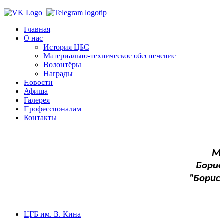
Главная
О нас
История ЦБС
Материально-техническое обеспечение
Волонтёры
Награды
Новости
Афиша
Галерея
Профессионалам
Контакты
М
Бори
"Бори
ЦГБ им. В. Кина