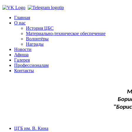
Главная
О нас
История ЦБС
Материально-техническое обеспечение
Волонтёры
Награды
Новости
Афиша
Галерея
Профессионалам
Контакты
М
Бори
"Бори
ЦГБ им. В. Кина