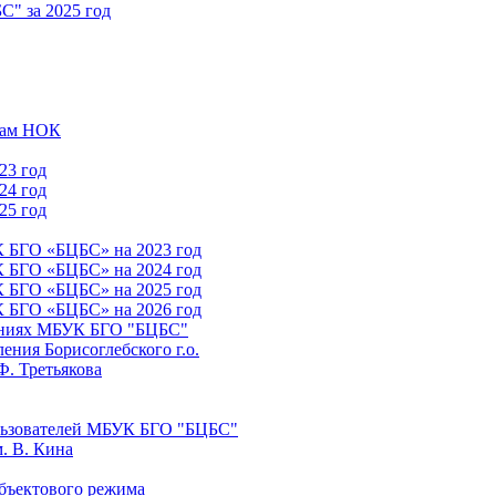
" за 2025 год
атам НОК
23 год
24 год
25 год
К БГО «БЦБС» на 2023 год
К БГО «БЦБС» на 2024 год
К БГО «БЦБС» на 2025 год
К БГО «БЦБС» на 2026 год
лениях МБУК БГО "БЦБС"
ния Борисоглебского г.о.
Ф. Третьякова
льзователей МБУК БГО "БЦБС"
. В. Кина
бъектового режима